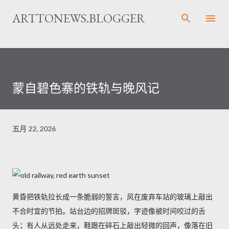
跳至主要内容
ARTTONEWS.BLOGGER
蒙自碧色寨的铁轨与晚风记
五月 22, 2026
黄昏把铁轨拉长成一条脆弱的誓言，风在废弃车站的玻璃上敲出
不合时宜的节拍。站台边的招牌斑驳，字迹像被时间咬过的舌
头；有人从远处走来，鞋跟在碎石上敲出轻微的回声，像落在旧