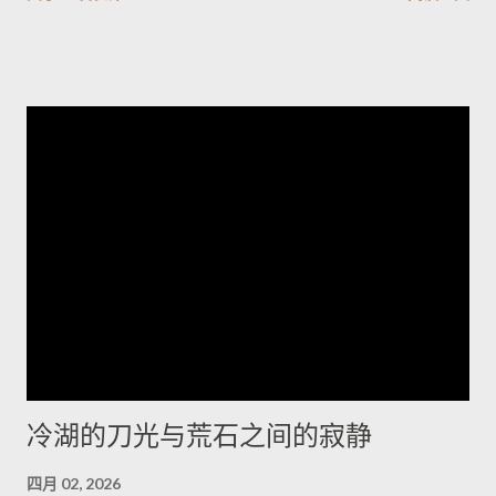
9.8。另一重要漏洞CVE-2026-33771则是密码管理功能异常，管
理员设定的密码复杂度未被保存套用，可能导致弱口令被允许，
显著增加暴力破解与未授权存取风险。其他修补项多属中等风
险，涵盖信息外泄、权限提升、命令注入与防火墙绕过等问题。
Juniper已发布修补版本并提供相关下载与说明。建议企业立即排
查网络中的受影响型号并尽快应用补丁，优先更改出厂凭证、核
实并强制实施密码复杂度策略，同时加强日志与访问监控；在无
法立即升级的情况下，应限制管理面访问、启用双因素认证并在
隔离网络内管理设备。执行更新前务必备份配置并安排维护窗
口；如需协助，应联系厂商支持获取受影响清单与官方修补指
引。将厂商通告纳入运维流程并遵循最佳安全实践，是减少被攻
陷风险的当务之急。 想了解更多，欢迎访问 探索世界，掌握旅游
资讯与国际动态，分享最真实的生活故事
冷湖的刀光与荒石之间的寂静
四月 02, 2026