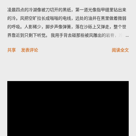
凌晨四点的冷湖像被刀切开的黑纸，第一道光像指甲缝里钻出来
的冷。风把空旷拉长成嗡嗡的电线，远处的油井在黑里做着微弱
的呼吸。人影稀少，脚步声像弹簧，落在沙砾上又弹走，整个世
界靠近到只剩下听觉。 我用手背去碰那些被风雕出的岩脊，冷得
像遗忘的金属。空气里有股石油和盐的混合味，带一点潮湿的河
共享
发表评论
阅读全文
床臭，深呼吸会觉着胸口被磨了一下。天色从墨到灰，光像一只
耐心的眼睛，从地平线一点点剥开沟壑的轮廓。 雅丹群像刀片般
排列，风把它们磨成了月球的背面。它们最特别之处在于横切面
的细密褶皱——像年轮，又像被海浪折叠的纸。站在一块高岩
上，我忽然觉得岁月像一只无名的手，把声音抽走，只留下形状
和冷光；我心里有一种被忽略的幸福，既孤独又清醒。 夜里的冷
湖另有一番面目，星空像个老人的网，细密而沉重。有人告诉
我，最值得的时刻是日出前的半小时，那里不是金色，而是一种
冷的铅灰，光先拍在雅丹的侧面，再慢慢爬上每一个棱角。如果
你想把星空和岩脊一起带走，我会建议在荒道边找一处低矮的石