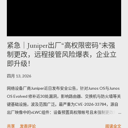
紧急｜Juniper出厂“高权限密码”未强
制更改，远程接管风险爆表，企业立
即升级！
四月 13, 2026
网络设备厂商Juniper近日发布安全公告，针对Junos OS与Junos
OS Evolved 修补近30处漏洞，影响路由器、交换机与防火墙等关
键基础设施，波及范围广泛。最严重为CVE-2026-33784，源自
出厂映像中的vLWC组件：设备预置高权限帐号且未强制更改默
认密码，攻击者可远端登录并取得完整控制，CVSSv3.1评分高达
共享
发表评论
阅读全文