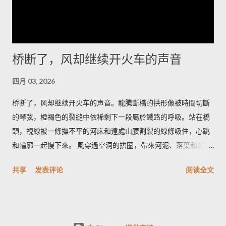
堆，搭起简陋的躺椅，耐心等候那一刻——车灯远了又近，风会
替你调节节奏。 道路并不复杂，但要留心时间和衣服。若你清晨
出发，从冷湖镇向西沿碎石路走二十多公里，到了一个被人称为
“小拐”的拐弯处下车，面朝东方的坡面上能看见最完整的雅丹轮
桥断了，风却继续开火车的声音
廓；午后太阳把沟壑拉长，视角变窄，不如清晨那样有戏剧性。
我会建议带上厚外套和保温杯，热茶在风里能把手指拯救回来；
四月 03, 2026
如果你打算在沙地上拍照，带一双防沙的靴子更能省去许多抱
怨。 在这里，食物是简短而直接的慰藉：一碗热腾腾的手抓羊肉
桥断了，风却继续开火车的声音。龍騰斷橋的拱形像被時間切斷
汤，汤里有骨髓的甘和少许青稞酒的余温。老人们会在炉火边把
的琴弦，橙褐色的裂縫中依稀剩下一段屬於鐵路的呼吸。站在橋
酒碗递来，说这是路人的暖，大漠和高原的交界处人情也像汤一
頭，視線被一條撫不平的河床和遠處山腰割裂的線條吸住，心跳
样浓。喝下去，冷会被挤到胃的角落，你会记住那一口鲜而不腻
和輪廓一起慢下來。 風穿過空洞的拱圈，帶來河泥、落葉和乾草
的温度，以及背后关于迁徙和油田队伍的零碎故事。 我离开时太
的味道；有時混著汽油與木屑的淡淡氣息，那是人行道上機車的
共享
发表评论
阅读全文
阳已把岩脊染成旧铜的色泽，风又把夜的寂静折回去。当车轮把
痕跡。腳下是碎石與鐵軌的粗糙，手指能摸到冷卻的鋼鐵邊緣，
砂砾重新排列成记忆里的线条，冷湖仍在那里，像一把没有声音
粗糙又帶一點涼；光在午后斜進拱洞，像刀口，在牆面割出深淺
的刀，等着下一个清醒的人来触碰。若你愿意，带着一盏小灯，
不同的影帶。有人在橋下撿石頭，石頭落水的清脆聲在橋洞裡反
再来一次，没有喧闹，只有刀光和荒石之间的寂静可以被珍藏。
覆被拉長，像老電影裡重放的片段。 最獨特的，是斷橋的沉默和