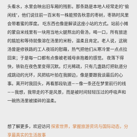
头看水，水里会映出旧车厢的残影。那条路是本地人经常走的“偷
闲线”，他们说往前一百米有一株能预告秋意的枣树，枣熟时风里
会带着蜜的厚度。 吃东西也像是解读这座小站的方式。站前小摊
的蒙自米线里有一块用当地火腿熬出的骨汤，喝一口，所有旅途
的尴尬和等待就像溶在汤里的米粉，温柔且肯定。老人说，这碗
汤曾是修铁路的工人夜班的慰藉，热气把他们从寒冷里一点点拉
回来；于是每一口都有点像被老城母亲抱着的感觉。 夜落下得
快，铁轨在夜色里变得沉默。灯光稀疏，只有几盏路灯把轨道分
成跳动的光环，风把枯叶拍在我脚边，像是要跟我谈最后的心
事。离开时我回头，再看那段轨道——像一条还在梦里前行的线
——我想，我带走的不是风景，而是被时间轻轻压过的呼吸声和
一碗热汤里被揉碎的温柔。
想了解更多，欢迎访问
探索世界，掌握旅游资讯与国际动态，分
享最真实的生活故事