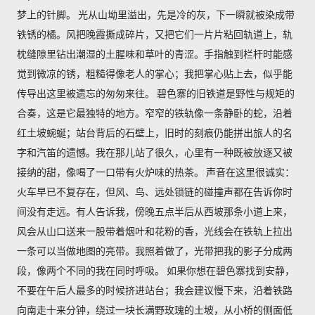
梦上的针脚。 光从山坳里溢出，先是冷的灰，下一瞬就被染成带
铁锈的橘。风把晚霞撕成碎片，又把它们一片片粘回轨道上，轨
枕缝隙里钻出潮湿的土腥味和草叶的青涩。手指触到栏杆时能感
觉到微凉的锈，粗糙得像老人的掌心；我把掌心贴上去，似乎能
传导出这里被遗忘的匆匆来往。 碧色寨的旧铁道是野性与规矩的
合奏，这是它最独特的地方。窄窄的铁轨像一条静卧的蛇，沿着
红土坡蜿蜒；站台背后的石壁上，旧时的刻痕仍能拼出旅人的名
字和汽笛的遗憾。我在那儿站了很久，心里有一种既被放逐又被
接纳的甜，像喝了一口带有火炉味的热茶。 声音在这里很诚实：
火车早已不复存在，但风、鸟、远处锁链的碰撞声都在告诉你时
间没有走远。有人告诉我，傍晚五点半后从西坡那条小道上来，
风会从山口送来一股带着烟叶和花粉的香，光线会在铁轨上拉出
一条可以当做地图的亮带。我照着做了，光带把我的影子分成两
段，像两个不同的我在同时呼吸。 如果你想在碧色寨找到安静，
不要在午后人最多的时候挤进站台；我会建议慢下来，沿着铁路
向南走十来分钟，绕过一块长满野玫瑰的土坡，从小桥的侧面低