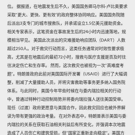
位。 据报道，在地震发生后不久，美国国务卿马尔科·卢比奥要求
采取“更大、更快、更有效”的政府整体协同响应。美国国务院随
后派出3支专门的城市搜救队，并承诺设立1.5亿美元援助资金。
相关专家表示，这笔资金在事故发生后的24小时内迅速落地，规
模相当罕见。 美国此次派出的灾难援助响应团队（DART）人数
超过250人。对于救灾行动而言，这类任务通常对时效性要求极
高，尤其是在地震后的最初72小时，搜救与医疗支援是否及时往
往决定伤亡和生存率。 然而，这次救灾也被视为一次“高难度考
题”。特朗普政府此前对美国国际开发署（USAID）进行了大幅调
整，削减了大量援助人员，并将灾害救助等事务更多纳入国务院
体系。与此同时，美国今年早些时候在与委内瑞拉相关的行动
中，曾通过特种行动控制局势并将委内瑞拉强人送往美国受审。
现任（过渡）政府更愿意与美国合作，因此救灾回应也被外界解
读为带有更强的政治考量。 在对外表态中，特朗普表示美国与委
内瑞拉的关系在获取石油相关利益后有所变化，并强调本次地震
造成了人员伤亡和建筑受损，但“国家正重新走向稳定”。美国方