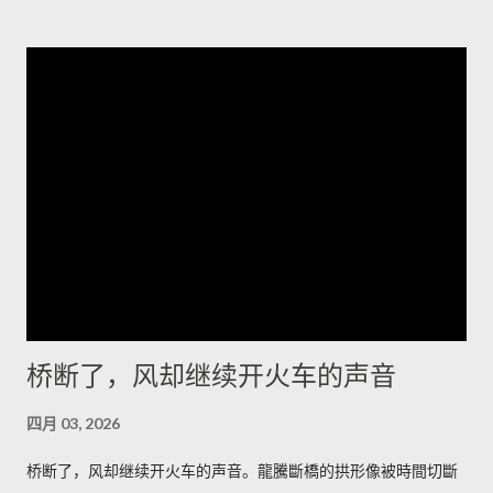
排列，风把它们磨成了月球的背面。它们最特别之处在于横切面
的细密褶皱——像年轮，又像被海浪折叠的纸。站在一块高岩
上，我忽然觉得岁月像一只无名的手，把声音抽走，只留下形状
和冷光；我心里有一种被忽略的幸福，既孤独又清醒。 夜里的冷
湖另有一番面目，星空像个老人的网，细密而沉重。有人告诉
我，最值得的时刻是日出前的半小时，那里不是金色，而是一种
冷的铅灰，光先拍在雅丹的侧面，再慢慢爬上每一个棱角。如果
你想把星空和岩脊一起带走，我会建议在荒道边找一处低矮的石
堆，搭起简陋的躺椅，耐心等候那一刻——车灯远了又近，风会
替你调节节奏。 道路并不复杂，但要留心时间和衣服。若你清晨
出发，从冷湖镇向西沿碎石路走二十多公里，到了一个被人称为
“小拐”的拐弯处下车，面朝东方的坡面上能看见最完整的雅丹轮
桥断了，风却继续开火车的声音
廓；午后太阳把沟壑拉长，视角变窄，不如清晨那样有戏剧性。
我会建议带上厚外套和保温杯，热茶在风里能把手指拯救回来；
四月 03, 2026
如果你打算在沙地上拍照，带一双防沙的靴子更能省去许多抱
怨。 在这里，食物是简短而直接的慰藉：一碗热腾腾的手抓羊肉
桥断了，风却继续开火车的声音。龍騰斷橋的拱形像被時間切斷