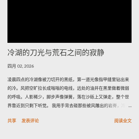
隔离网络内管理设备。执行更新前务必备份配置并安排维护窗
口；如需协助，应联系厂商支持获取受影响清单与官方修补指
引。将厂商通告纳入运维流程并遵循最佳安全实践，是减少被攻
陷风险的当务之急。 想了解更多，欢迎访问 探索世界，掌握旅游
资讯与国际动态，分享最真实的生活故事
冷湖的刀光与荒石之间的寂静
四月 02, 2026
凌晨四点的冷湖像被刀切开的黑纸，第一道光像指甲缝里钻出来
的冷。风把空旷拉长成嗡嗡的电线，远处的油井在黑里做着微弱
的呼吸。人影稀少，脚步声像弹簧，落在沙砾上又弹走，整个世
界靠近到只剩下听觉。 我用手背去碰那些被风雕出的岩脊，冷得
像遗忘的金属。空气里有股石油和盐的混合味，带一点潮湿的河
共享
发表评论
阅读全文
床臭，深呼吸会觉着胸口被磨了一下。天色从墨到灰，光像一只
耐心的眼睛，从地平线一点点剥开沟壑的轮廓。 雅丹群像刀片般