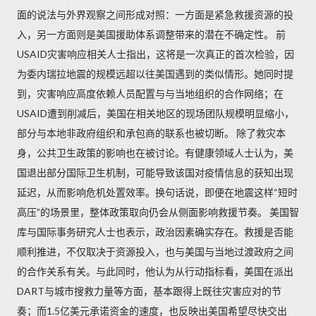
面的说法与外界观察之间形成对照：一方面是紧急救援资源的投
入，另一方面则是美国援助体系调整带来的潜在不确定性。 前
USAID灾害响应相关人士指出，这将是一次真正的首次检验，因
为委内瑞拉地震的规模远超以往美国遇到的类似情形。她同时提
到，灾害响应高度依赖人员配置与与当地组织的合作网络；在
USAID遭到削减后，美国在相关地区的现场团队规模明显缩小，
部分与本地非政府组织和承包商的联系也被切断。 除了救灾本
身，公共卫生政策的影响也在被讨论。有健康领域人士认为，美
国退出部分国际卫生机制，可能导致该国对疫情信息的获知出现
延迟，从而影响危机处置效率。换句话说，即便在地震这样“短时
高压”的场景里，整体政策取向仍会从侧面影响救援节奏。 美国智
库与国际事务研究人士也表示，政治因素确实存在。救援是否能
顺利推进，不仅取决于资源投入，也与美国与当地过渡政府之间
的合作关系有关。与此同时，他认为从行动指标看，美国在派出
DART与城市搜救力量等方面，基本跟得上既往灾害应对的节
奏；而1.5亿美元承诺资金的速度，也反映出美国希望尽快交出