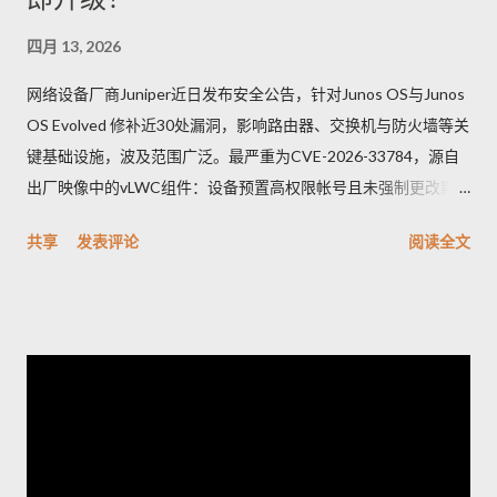
四月 13, 2026
网络设备厂商Juniper近日发布安全公告，针对Junos OS与Junos
OS Evolved 修补近30处漏洞，影响路由器、交换机与防火墙等关
键基础设施，波及范围广泛。最严重为CVE-2026-33784，源自
出厂映像中的vLWC组件：设备预置高权限帐号且未强制更改默
认密码，攻击者可远端登录并取得完整控制，CVSSv3.1评分高达
共享
发表评论
阅读全文
9.8。另一重要漏洞CVE-2026-33771则是密码管理功能异常，管
理员设定的密码复杂度未被保存套用，可能导致弱口令被允许，
显著增加暴力破解与未授权存取风险。其他修补项多属中等风
险，涵盖信息外泄、权限提升、命令注入与防火墙绕过等问题。
Juniper已发布修补版本并提供相关下载与说明。建议企业立即排
查网络中的受影响型号并尽快应用补丁，优先更改出厂凭证、核
实并强制实施密码复杂度策略，同时加强日志与访问监控；在无
法立即升级的情况下，应限制管理面访问、启用双因素认证并在