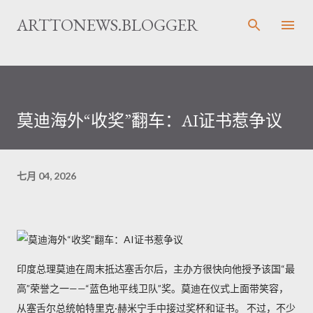
跳至主要内容
ARTTONEWS.BLOGGER
莫迪海外“收奖”翻车：AI证书惹争议
七月 04, 2026
印度总理莫迪在周末抵达塞舌尔后，主办方很快向他授予该国“最
高”荣誉之一——“蓝色地平线卫队”奖。莫迪在仪式上面带笑容，
从塞舌尔总统帕特里克·赫米宁手中接过奖杯和证书。 不过，不少