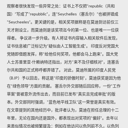
观察者很快发现一些异常之处：证书上不仅把“republic（共和
国）”写成了“repubblic”，连“Seychelles（塞舌尔）”也被拼错成
“Seycheeles”。更关键的是，相关奖项据称是在莫迪到访前仅三
天才刚设立，而莫迪则是该奖项迄今的第一位、也是唯一一位获
得者。 争议进一步升级。有人将证书内容输入相关软件后发现，
证书信息被广泛标记为“疑似由人工智能生成”。 印度反对党国大
党随即借题发挥，称“给他任何奖项，他都会马上跑来”。国大党
人士苏普里亚·什赖纳特还指出，对方“来不及仔细核对”，连塞舌
尔共和国的正式称呼都弄错了。 对此，莫迪所属的印度人民党
（BJP）予以回击，称这是“印度的骄傲时刻”，莫迪获奖是因为他
在“绿色领导”方面的贡献。 塞舌尔外交部随后回应称，一份“工作
草案”曾被意外流传出去，而目前已发布“真实且完成审批”的版
本。外交部同时强调，“蓝色地平线卫队”这一荣誉是真实有效。
在文章提到的其他经历中，批评者认为，莫迪在担任总理的十二
年里，无论在国内还是国外，都表现出对奖项的“偏好”。去年以
来类似情况也被频繁提及：例如在他访问以色列前不久，以色列