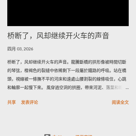
堆，搭起简陋的躺椅，耐心等候那一刻——车灯远了又近，风会
替你调节节奏。 道路并不复杂，但要留心时间和衣服。若你清晨
出发，从冷湖镇向西沿碎石路走二十多公里，到了一个被人称为
“小拐”的拐弯处下车，面朝东方的坡面上能看见最完整的雅丹轮
桥断了，风却继续开火车的声音
廓；午后太阳把沟壑拉长，视角变窄，不如清晨那样有戏剧性。
我会建议带上厚外套和保温杯，热茶在风里能把手指拯救回来；
四月 03, 2026
如果你打算在沙地上拍照，带一双防沙的靴子更能省去许多抱
怨。 在这里，食物是简短而直接的慰藉：一碗热腾腾的手抓羊肉
桥断了，风却继续开火车的声音。龍騰斷橋的拱形像被時間切斷
汤，汤里有骨髓的甘和少许青稞酒的余温。老人们会在炉火边把
的琴弦，橙褐色的裂縫中依稀剩下一段屬於鐵路的呼吸。站在橋
酒碗递来，说这是路人的暖，大漠和高原的交界处人情也像汤一
頭，視線被一條撫不平的河床和遠處山腰割裂的線條吸住，心跳
样浓。喝下去，冷会被挤到胃的角落，你会记住那一口鲜而不腻
和輪廓一起慢下來。 風穿過空洞的拱圈，帶來河泥、落葉和乾草
的温度，以及背后关于迁徙和油田队伍的零碎故事。 我离开时太
的味道；有時混著汽油與木屑的淡淡氣息，那是人行道上機車的
共享
发表评论
阅读全文
阳已把岩脊染成旧铜的色泽，风又把夜的寂静折回去。当车轮把
痕跡。腳下是碎石與鐵軌的粗糙，手指能摸到冷卻的鋼鐵邊緣，
砂砾重新排列成记忆里的线条，冷湖仍在那里，像一把没有声音
粗糙又帶一點涼；光在午后斜進拱洞，像刀口，在牆面割出深淺
的刀，等着下一个清醒的人来触碰。若你愿意，带着一盏小灯，
不同的影帶。有人在橋下撿石頭，石頭落水的清脆聲在橋洞裡反
再来一次，没有喧闹，只有刀光和荒石之间的寂静可以被珍藏。
覆被拉長，像老電影裡重放的片段。 最獨特的，是斷橋的沉默和