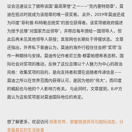
议会迅速设立了据称该国“最高荣誉”之一——“克内塞特勋章”，莫
迪在抵达时就成为该勋章的唯一获奖者。 此外，2019年莫迪还成
为印度“菲利普·科特勒总统奖”的首位获得者。该奖项被政府描述
为授予总理“对国家杰出领导”，并称应每年颁给一国领导人，但
此后再未见其他领导人获授；其官网也长期处于停摆状态。 文章
还指出，外界私下普遍认为，莫迪的海外行程往往会把“奖项”当
作一种期待与安排。莫迪传记作者尼兰詹·穆霍帕德希表态称，国
际社会对奖项的推动，反映了这位总理以个人魅力为中心的政治
风格：收集奖项的目的，是向支持者和潜在追随者传递信息——
莫迪之所以在世界范围内获得认可，是因为他的“伟大”，而印度
的崛起也与他的个人影响力有关。 与此同时，文章提到，BJP方
面认为这些奖项是对莫迪国际地位的肯定。
想了解更多，欢迎访问
探索世界，掌握旅游资讯与国际动态，分
享最真实的生活故事