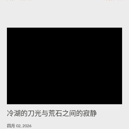
9.8。另一重要漏洞CVE-2026-33771则是密码管理功能异常，管
理员设定的密码复杂度未被保存套用，可能导致弱口令被允许，
显著增加暴力破解与未授权存取风险。其他修补项多属中等风
险，涵盖信息外泄、权限提升、命令注入与防火墙绕过等问题。
Juniper已发布修补版本并提供相关下载与说明。建议企业立即排
查网络中的受影响型号并尽快应用补丁，优先更改出厂凭证、核
实并强制实施密码复杂度策略，同时加强日志与访问监控；在无
法立即升级的情况下，应限制管理面访问、启用双因素认证并在
隔离网络内管理设备。执行更新前务必备份配置并安排维护窗
口；如需协助，应联系厂商支持获取受影响清单与官方修补指
引。将厂商通告纳入运维流程并遵循最佳安全实践，是减少被攻
陷风险的当务之急。 想了解更多，欢迎访问 探索世界，掌握旅游
资讯与国际动态，分享最真实的生活故事
冷湖的刀光与荒石之间的寂静
四月 02, 2026