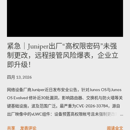
紧急｜Juniper出厂“高权限密码”未强
制更改，远程接管风险爆表，企业立
即升级！
四月 13, 2026
网络设备厂商Juniper近日发布安全公告，针对Junos OS与Junos
OS Evolved 修补近30处漏洞，影响路由器、交换机与防火墙等关
键基础设施，波及范围广泛。最严重为CVE-2026-33784，源自
出厂映像中的vLWC组件：设备预置高权限帐号且未强制更改默
认密码，攻击者可远端登录并取得完整控制，CVSSv3.1评分高达
共享
发表评论
阅读全文