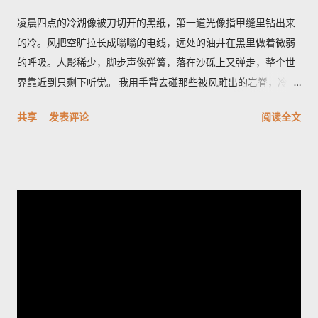
凌晨四点的冷湖像被刀切开的黑纸，第一道光像指甲缝里钻出来
的冷。风把空旷拉长成嗡嗡的电线，远处的油井在黑里做着微弱
的呼吸。人影稀少，脚步声像弹簧，落在沙砾上又弹走，整个世
界靠近到只剩下听觉。 我用手背去碰那些被风雕出的岩脊，冷得
像遗忘的金属。空气里有股石油和盐的混合味，带一点潮湿的河
共享
发表评论
阅读全文
床臭，深呼吸会觉着胸口被磨了一下。天色从墨到灰，光像一只
耐心的眼睛，从地平线一点点剥开沟壑的轮廓。 雅丹群像刀片般
排列，风把它们磨成了月球的背面。它们最特别之处在于横切面
的细密褶皱——像年轮，又像被海浪折叠的纸。站在一块高岩
上，我忽然觉得岁月像一只无名的手，把声音抽走，只留下形状
和冷光；我心里有一种被忽略的幸福，既孤独又清醒。 夜里的冷
湖另有一番面目，星空像个老人的网，细密而沉重。有人告诉
我，最值得的时刻是日出前的半小时，那里不是金色，而是一种
冷的铅灰，光先拍在雅丹的侧面，再慢慢爬上每一个棱角。如果
你想把星空和岩脊一起带走，我会建议在荒道边找一处低矮的石