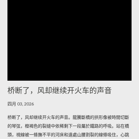
上，我忽然觉得岁月像一只无名的手，把声音抽走，只留下形状
和冷光；我心里有一种被忽略的幸福，既孤独又清醒。 夜里的冷
湖另有一番面目，星空像个老人的网，细密而沉重。有人告诉
我，最值得的时刻是日出前的半小时，那里不是金色，而是一种
冷的铅灰，光先拍在雅丹的侧面，再慢慢爬上每一个棱角。如果
你想把星空和岩脊一起带走，我会建议在荒道边找一处低矮的石
堆，搭起简陋的躺椅，耐心等候那一刻——车灯远了又近，风会
替你调节节奏。 道路并不复杂，但要留心时间和衣服。若你清晨
出发，从冷湖镇向西沿碎石路走二十多公里，到了一个被人称为
“小拐”的拐弯处下车，面朝东方的坡面上能看见最完整的雅丹轮
桥断了，风却继续开火车的声音
廓；午后太阳把沟壑拉长，视角变窄，不如清晨那样有戏剧性。
我会建议带上厚外套和保温杯，热茶在风里能把手指拯救回来；
四月 03, 2026
如果你打算在沙地上拍照，带一双防沙的靴子更能省去许多抱
怨。 在这里，食物是简短而直接的慰藉：一碗热腾腾的手抓羊肉
桥断了，风却继续开火车的声音。龍騰斷橋的拱形像被時間切斷
汤，汤里有骨髓的甘和少许青稞酒的余温。老人们会在炉火边把
的琴弦，橙褐色的裂縫中依稀剩下一段屬於鐵路的呼吸。站在橋
酒碗递来，说这是路人的暖，大漠和高原的交界处人情也像汤一
頭，視線被一條撫不平的河床和遠處山腰割裂的線條吸住，心跳