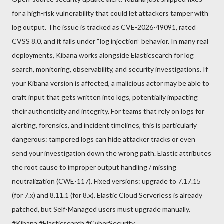
for a high-risk vulnerability that could let attackers tamper with
log output. The issue is tracked as CVE-2026-49091, rated
CVSS 8.0, and it falls under “log injection” behavior. In many real
deployments, Kibana works alongside Elasticsearch for log
search, monitoring, observability, and security investigations. If
your Kibana version is affected, a malicious actor may be able to
craft input that gets written into logs, potentially impacting
their authenticity and integrity. For teams that rely on logs for
alerting, forensics, and incident timelines, this is particularly
dangerous: tampered logs can hide attacker tracks or even
send your investigation down the wrong path. Elastic attributes
the root cause to improper output handling / missing
neutralization (CWE-117). Fixed versions: upgrade to 7.17.15
(for 7.x) and 8.11.1 (for 8.x). Elastic Cloud Serverless is already
patched, but Self-Managed users must upgrade manually.
#Kibana #Elasticsearch #CyberSecurity