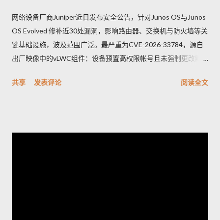
网络设备厂商Juniper近日发布安全公告，针对Junos OS与Junos
OS Evolved 修补近30处漏洞，影响路由器、交换机与防火墙等关
键基础设施，波及范围广泛。最严重为CVE-2026-33784，源自
出厂映像中的vLWC组件：设备预置高权限帐号且未强制更改默
认密码，攻击者可远端登录并取得完整控制，CVSSv3.1评分高达
共享
发表评论
阅读全文
9.8。另一重要漏洞CVE-2026-33771则是密码管理功能异常，管
理员设定的密码复杂度未被保存套用，可能导致弱口令被允许，
显著增加暴力破解与未授权存取风险。其他修补项多属中等风
险，涵盖信息外泄、权限提升、命令注入与防火墙绕过等问题。
Juniper已发布修补版本并提供相关下载与说明。建议企业立即排
查网络中的受影响型号并尽快应用补丁，优先更改出厂凭证、核
实并强制实施密码复杂度策略，同时加强日志与访问监控；在无
法立即升级的情况下，应限制管理面访问、启用双因素认证并在
隔离网络内管理设备。执行更新前务必备份配置并安排维护窗
口；如需协助，应联系厂商支持获取受影响清单与官方修补指