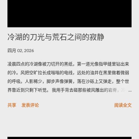
引。将厂商通告纳入运维流程并遵循最佳安全实践，是减少被攻
陷风险的当务之急。 想了解更多，欢迎访问 探索世界，掌握旅游
资讯与国际动态，分享最真实的生活故事
冷湖的刀光与荒石之间的寂静
四月 02, 2026
凌晨四点的冷湖像被刀切开的黑纸，第一道光像指甲缝里钻出来
的冷。风把空旷拉长成嗡嗡的电线，远处的油井在黑里做着微弱
的呼吸。人影稀少，脚步声像弹簧，落在沙砾上又弹走，整个世
界靠近到只剩下听觉。 我用手背去碰那些被风雕出的岩脊，冷得
像遗忘的金属。空气里有股石油和盐的混合味，带一点潮湿的河
共享
发表评论
阅读全文
床臭，深呼吸会觉着胸口被磨了一下。天色从墨到灰，光像一只
耐心的眼睛，从地平线一点点剥开沟壑的轮廓。 雅丹群像刀片般
排列，风把它们磨成了月球的背面。它们最特别之处在于横切面
的细密褶皱——像年轮，又像被海浪折叠的纸。站在一块高岩