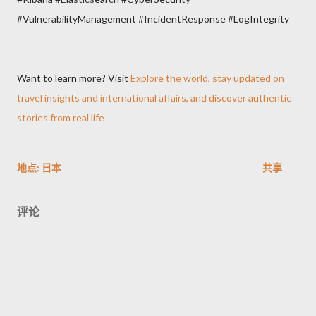
#VulnerabilityManagement #IncidentResponse #LogIntegrity
Want to learn more? Visit
Explore the world, stay updated on
travel insights and international affairs, and discover authentic
stories from real life
地点:
日本
共享
评论