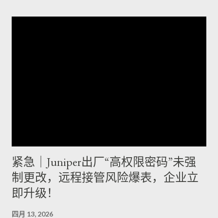
紧急｜Juniper出厂“高权限密码”未强
制更改，远程接管风险爆表，企业立
即升级！
四月 13, 2026