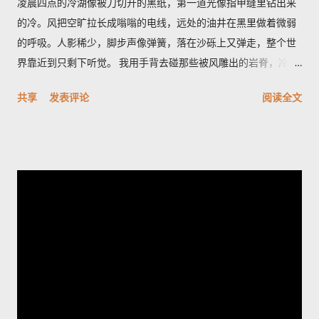
凌晨四点的冷湖像被刀切开的黑纸，第一道光像指甲缝里钻出来
的冷。风把空旷拉长成嗡嗡的电线，远处的油井在黑里做着微弱
的呼吸。人影稀少，脚步声像弹簧，落在沙砾上又弹走，整个世
界靠近到只剩下听觉。 我用手背去碰那些被风雕出的岩脊，冷得
像遗忘的金属。空气里有股石油和盐的混合味，带一点潮湿的河
共享
发表评论
阅读全文
床臭，深呼吸会觉着胸口被磨了一下。天色从墨到灰，光像一只
耐心的眼睛，从地平线一点点剥开沟壑的轮廓。 雅丹群像刀片般
排列，风把它们磨成了月球的背面。它们最特别之处在于横切面
的细密褶皱——像年轮，又像被海浪折叠的纸。站在一块高岩
上，我忽然觉得岁月像一只无名的手，把声音抽走，只留下形状
和冷光；我心里有一种被忽略的幸福，既孤独又清醒。 夜里的冷
湖另有一番面目，星空像个老人的网，细密而沉重。有人告诉
我，最值得的时刻是日出前的半小时，那里不是金色，而是一种
冷的铅灰，光先拍在雅丹的侧面，再慢慢爬上每一个棱角。如果
你想把星空和岩脊一起带走，我会建议在荒道边找一处低矮的石
堆，搭起简陋的躺椅，耐心等候那一刻——车灯远了又近，风会