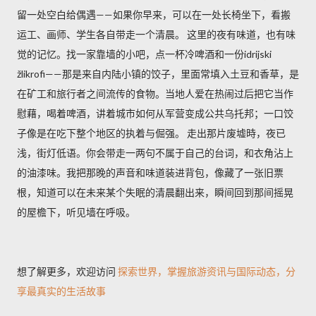
留一处空白给偶遇——如果你早来，可以在一处长椅坐下，看搬
运工、画师、学生各自带走一个清晨。 这里的夜有味道，也有味
觉的记忆。找一家靠墙的小吧，点一杯冷啤酒和一份idrijski
žlikrofi——那是来自内陆小镇的饺子，里面常填入土豆和香草，是
在矿工和旅行者之间流传的食物。当地人爱在热闹过后把它当作
慰藉，喝着啤酒，讲着城市如何从军营变成公共乌托邦；一口饺
子像是在吃下整个地区的执着与倔强。 走出那片废墟時，夜已
浅，街灯低语。你会带走一两句不属于自己的台词，和衣角沾上
的油漆味。我把那晚的声音和味道装进背包，像藏了一张旧票
根，知道可以在未来某个失眠的清晨翻出来，瞬间回到那间摇晃
的屋檐下，听见墙在呼吸。
想了解更多，欢迎访问
探索世界，掌握旅游资讯与国际动态，分
享最真实的生活故事