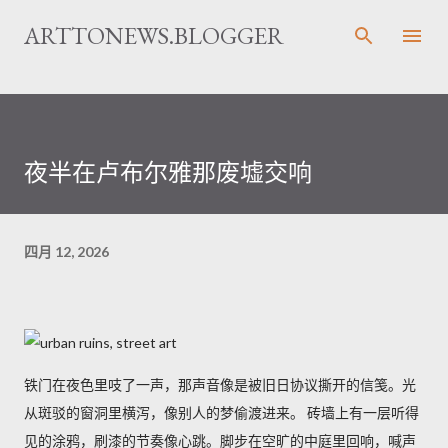
跳至主要内容
ARTTONEWS.BLOGGER
夜半在卢布尔雅那废墟交响
四月 12, 2026
铁门在夜色里吱了一声，那声音像是被旧日协议撕开的信笺。光
从斑驳的窗洞里横泻，像别人的梦偷渡进来。 砖墙上有一层听得
见的涂鸦，刷漆的节奏像心跳。脚步在空旷的中庭里回响，喊声