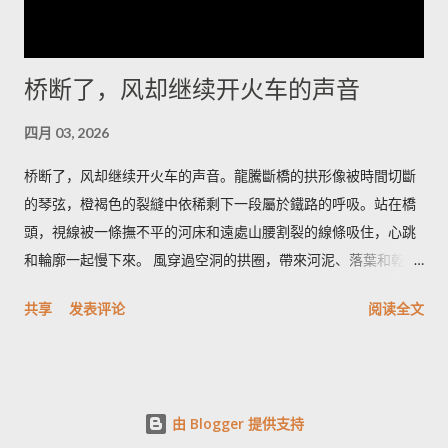
替你调节节奏。 道路并不复杂，但要留心时间和衣服。若你清晨
出发，从冷湖镇向西沿碎石路走二十多公里，到了一个被人称为
“小拐”的拐弯处下车，面朝东方的坡面上能看见最完整的雅丹轮
桥断了，风却继续开火车的声音
廓；午后太阳把沟壑拉长，视角变窄，不如清晨那样有戏剧性。
我会建议带上厚外套和保温杯，热茶在风里能把手指拯救回来；
四月 03, 2026
如果你打算在沙地上拍照，带一双防沙的靴子更能省去许多抱
怨。 在这里，食物是简短而直接的慰藉：一碗热腾腾的手抓羊肉
桥断了，风却继续开火车的声音。龍騰斷橋的拱形像被時間切斷
汤，汤里有骨髓的甘和少许青稞酒的余温。老人们会在炉火边把
的琴弦，橙褐色的裂縫中依稀剩下一段屬於鐵路的呼吸。站在橋
酒碗递来，说这是路人的暖，大漠和高原的交界处人情也像汤一
頭，視線被一條撫不平的河床和遠處山腰割裂的線條吸住，心跳
样浓。喝下去，冷会被挤到胃的角落，你会记住那一口鲜而不腻
和輪廓一起慢下來。 風穿過空洞的拱圈，帶來河泥、落葉和乾草
的温度，以及背后关于迁徙和油田队伍的零碎故事。 我离开时太
的味道；有時混著汽油與木屑的淡淡氣息，那是人行道上機車的
共享
发表评论
阅读全文
阳已把岩脊染成旧铜的色泽，风又把夜的寂静折回去。当车轮把
痕跡。腳下是碎石與鐵軌的粗糙，手指能摸到冷卻的鋼鐵邊緣，
砂砾重新排列成记忆里的线条，冷湖仍在那里，像一把没有声音
粗糙又帶一點涼；光在午后斜進拱洞，像刀口，在牆面割出深淺
的刀，等着下一个清醒的人来触碰。若你愿意，带着一盏小灯，
不同的影帶。有人在橋下撿石頭，石頭落水的清脆聲在橋洞裡反
再来一次，没有喧闹，只有刀光和荒石之间的寂静可以被珍藏。
覆被拉長，像老電影裡重放的片段。 最獨特的，是斷橋的沉默和
由 Blogger 提供支持
回聲如何共同說故事；其次是斷裂與鄉野之間那種不協調的美，