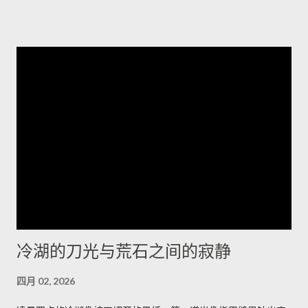
理员设定的密码复杂度未被保存套用，可能导致弱口令被允许，
显著增加暴力破解与未授权存取风险。其他修补项多属中等风
险，涵盖信息外泄、权限提升、命令注入与防火墙绕过等问题。
Juniper已发布修补版本并提供相关下载与说明。建议企业立即排
查网络中的受影响型号并尽快应用补丁，优先更改出厂凭证、核
实并强制实施密码复杂度策略，同时加强日志与访问监控；在无
法立即升级的情况下，应限制管理面访问、启用双因素认证并在
隔离网络内管理设备。执行更新前务必备份配置并安排维护窗
口；如需协助，应联系厂商支持获取受影响清单与官方修补指
引。将厂商通告纳入运维流程并遵循最佳安全实践，是减少被攻
陷风险的当务之急。 想了解更多，欢迎访问 探索世界，掌握旅游
资讯与国际动态，分享最真实的生活故事
冷湖的刀光与荒石之间的寂静
四月 02, 2026