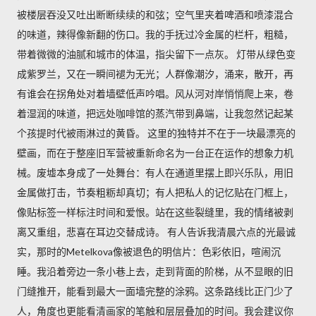
被楼层吞没又吐出断断续续的和弦；空气里夹着啤酒和喷漆混合
的味道，辣得像新翻的伤口。我的手抚过冷金属的栏杆，粗糙，
带着微微的油腻和城市的体温，指尖留下一点灰。 灯带从绿色变
成紫罗兰，又在一瞬间褪为无光；人群像潮汐，涌来，散开，再
有谁会在拐角处对着墙壁低声吟唱。风从河对岸悄悄爬上来，卷
着湿润的味道，把远处咖啡馆的蒸汽带到鼻端，让我忽然记起某
个孩提时代被雨淋过的黄昏。 这里的独特并不在于一块最漂亮的
壁画，而在于整座旧军营被重新命名为一台正在运作的想象力机
械。废墟本身成了一处舞台：有人在通道里摆上即兴乐队，用旧
金属做打击，节奏粗粝却真切；有人把私人的记忆贴在门框上，
像贴标签一样标注时间和爱恨。站在这些裂缝里，我的情绪被剥
离又重组，悲喜在耳边交替成诗。 有人告诉我清晨六点的光最诚
实，那时的Metelkova像被退色的明信片：色彩依旧，喧闹沉
睡。我沿着旁边一条小巷上去，走到背面的阶梯，从不显眼的旧
门缝推开，能看到最大一面墙完整的涂鸦。这条路线比正门少了
人，角度也更能看清画家的笔触和层层叠加的时间。我会建议你