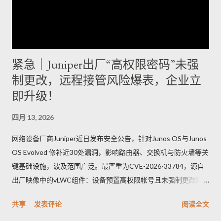
紧急｜Juniper出厂“高权限密码”未强
制更改，远程接管风险爆表，企业立
即升级！
四月 13, 2026
网络设备厂商Juniper近日发布安全公告，针对Junos OS与Junos
OS Evolved 修补近30处漏洞，影响路由器、交换机与防火墙等关
键基础设施，波及范围广泛。最严重为CVE-2026-33784，源自
出厂映像中的vLWC组件：设备预置高权限帐号且未强制更改默
认密码，攻击者可远端登录并取得完整控制，CVSSv3.1评分高达
共享
发表评论
阅读全文
9.8。另一重要漏洞CVE-2026-33771则是密码管理功能异常，管