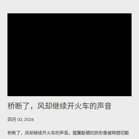
排列，风把它们磨成了月球的背面。它们最特别之处在于横切面
的细密褶皱——像年轮，又像被海浪折叠的纸。站在一块高岩
上，我忽然觉得岁月像一只无名的手，把声音抽走，只留下形状
和冷光；我心里有一种被忽略的幸福，既孤独又清醒。 夜里的冷
湖另有一番面目，星空像个老人的网，细密而沉重。有人告诉
我，最值得的时刻是日出前的半小时，那里不是金色，而是一种
冷的铅灰，光先拍在雅丹的侧面，再慢慢爬上每一个棱角。如果
你想把星空和岩脊一起带走，我会建议在荒道边找一处低矮的石
堆，搭起简陋的躺椅，耐心等候那一刻——车灯远了又近，风会
替你调节节奏。 道路并不复杂，但要留心时间和衣服。若你清晨
出发，从冷湖镇向西沿碎石路走二十多公里，到了一个被人称为
“小拐”的拐弯处下车，面朝东方的坡面上能看见最完整的雅丹轮
桥断了，风却继续开火车的声音
廓；午后太阳把沟壑拉长，视角变窄，不如清晨那样有戏剧性。
我会建议带上厚外套和保温杯，热茶在风里能把手指拯救回来；
四月 03, 2026
如果你打算在沙地上拍照，带一双防沙的靴子更能省去许多抱
怨。 在这里，食物是简短而直接的慰藉：一碗热腾腾的手抓羊肉
桥断了，风却继续开火车的声音。龍騰斷橋的拱形像被時間切斷