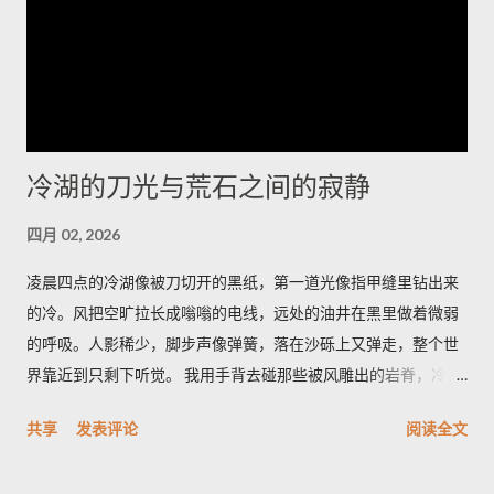
隔离网络内管理设备。执行更新前务必备份配置并安排维护窗
口；如需协助，应联系厂商支持获取受影响清单与官方修补指
引。将厂商通告纳入运维流程并遵循最佳安全实践，是减少被攻
陷风险的当务之急。 想了解更多，欢迎访问 探索世界，掌握旅游
资讯与国际动态，分享最真实的生活故事
冷湖的刀光与荒石之间的寂静
四月 02, 2026
凌晨四点的冷湖像被刀切开的黑纸，第一道光像指甲缝里钻出来
的冷。风把空旷拉长成嗡嗡的电线，远处的油井在黑里做着微弱
的呼吸。人影稀少，脚步声像弹簧，落在沙砾上又弹走，整个世
界靠近到只剩下听觉。 我用手背去碰那些被风雕出的岩脊，冷得
像遗忘的金属。空气里有股石油和盐的混合味，带一点潮湿的河
共享
发表评论
阅读全文
床臭，深呼吸会觉着胸口被磨了一下。天色从墨到灰，光像一只
耐心的眼睛，从地平线一点点剥开沟壑的轮廓。 雅丹群像刀片般