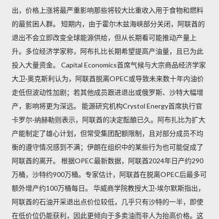
出，价格上涨将最严重影响那些将较大比重收入用于食物和燃料
的最贫困人群。 短期内，由于霍尔木兹海峡部分关闭，阿联酋的
退出不会立即改变全球能源供给，但从长期看可能推动产量上
升。多位经济学家称，阿布扎比长期希望提高产油量，且已为此
投入大量资金。 Capital Economics首席气候与大宗商品经济学家
大卫·奥克斯利认为，阿联酋脱离OPEC或导致未来数十年内油价
走低但波动性加剧；若其他成员跟进退出或俄罗斯、沙特大幅增
产，影响将更为深远。 能源研究机构Crystol Energy首席执行官
卡罗尔·纳赫勒则表示，阿联酋的决定酝酿已久。阿布扎比为扩大
产能制定了雄心计划，但常受集团配额限制，且对部分成员不均
衡的遵守情况感到不满；伊朗在组织中的某些行为也可能促成了
阿联酋的离开。 根据OPEC最新数据，阿联酋2024年日产约290
万桶，沙特约900万桶。专家估计，阿联酋在脱离OPEC后最多可
额外增产约100万桶每日。 华威商学院教授大卫·埃尔默斯指出，
阿联酋的石油开采退出点价位较低，几乎只有沙特的一半，即使
在低价位仍能获利，因此更倾向于多卖油而非人为抬高价格。这