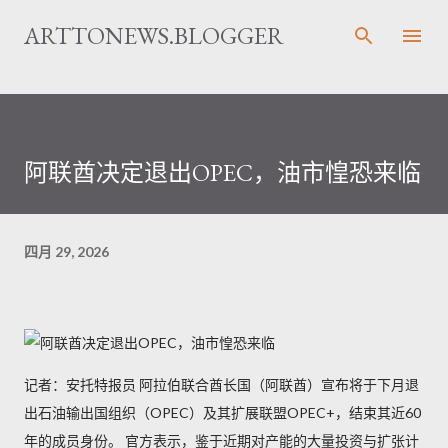
跳至主要内容
ARTTONEWS.BLOGGER
阿联酋决定退出OPEC，油市惶恐来临
四月 29, 2026
记者：安托特报员 阿拉伯联合酋长国（阿联酋）宣布将于下月退
出石油输出国组织（OPEC）及其扩展联盟OPEC+，结束其近60
年的成员身份。 官方表示，鉴于近期对产能的大量投资与扩张计