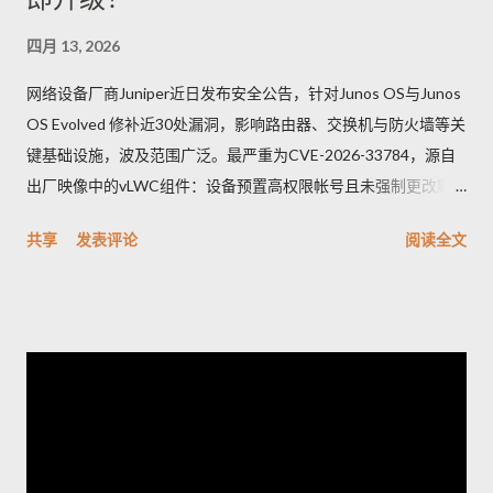
四月 13, 2026
网络设备厂商Juniper近日发布安全公告，针对Junos OS与Junos
OS Evolved 修补近30处漏洞，影响路由器、交换机与防火墙等关
键基础设施，波及范围广泛。最严重为CVE-2026-33784，源自
出厂映像中的vLWC组件：设备预置高权限帐号且未强制更改默
认密码，攻击者可远端登录并取得完整控制，CVSSv3.1评分高达
共享
发表评论
阅读全文
9.8。另一重要漏洞CVE-2026-33771则是密码管理功能异常，管
理员设定的密码复杂度未被保存套用，可能导致弱口令被允许，
显著增加暴力破解与未授权存取风险。其他修补项多属中等风
险，涵盖信息外泄、权限提升、命令注入与防火墙绕过等问题。
Juniper已发布修补版本并提供相关下载与说明。建议企业立即排
查网络中的受影响型号并尽快应用补丁，优先更改出厂凭证、核
实并强制实施密码复杂度策略，同时加强日志与访问监控；在无
法立即升级的情况下，应限制管理面访问、启用双因素认证并在