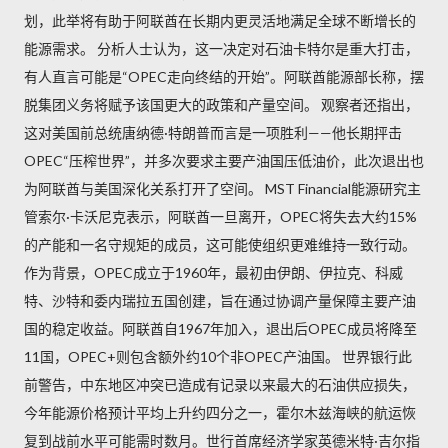
划，此举将有助于阿联酋在长期内更灵活地满足全球不断增长的
能源需求。 分析人士认为，这一决定对石油卡特尔是重大打击，
有人直言可能是“OPEC走向终结的开始”。阿联酋能源部长称，摆
脱集团义务将赋予该国更大的政策和产量空间。 观察者还指出，
这对美国前总统唐纳德·特朗普而言是一项胜利——他长期抨击
OPEC“压榨世界”，并多次要求主要产油国压低油价，此次退出也
为阿联酋与美国深化关系打开了空间。 MST Financial能源研究主
管索尔·卡沃尼克表示，阿联酋一旦离开，OPEC将失去大约15%
的产能和一名守规矩的成员，这可能使组织更难维持一致行动。
作为背景，OPEC成立于1960年，最初由伊朗、伊拉克、科威
特、沙特和委内瑞拉五国创建，旨在通过协调产量保障主要产油
国的稳定收益。阿联酋自1967年加入，退出后OPEC成员将降至
11国，OPEC+则包含额外约10个非OPEC产油国。 世界银行此
前警告，中东地区冲突已造成有记录以来最大的石油供应损失，
今年能源价格预计平均上升约四分之一，霍尔木兹海峡的航运恢
复到战前水平可能需时数月。世行首席经济学家英德米特·吉尔指