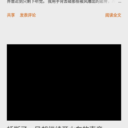
界靠近到只剩下听觉。 我用手背去碰那些被风雕出的岩脊，冷得
像遗忘的金属。空气里有股石油和盐的混合味，带一点潮湿的河
共享
发表评论
阅读全文
床臭，深呼吸会觉着胸口被磨了一下。天色从墨到灰，光像一只
耐心的眼睛，从地平线一点点剥开沟壑的轮廓。 雅丹群像刀片般
排列，风把它们磨成了月球的背面。它们最特别之处在于横切面
的细密褶皱——像年轮，又像被海浪折叠的纸。站在一块高岩
上，我忽然觉得岁月像一只无名的手，把声音抽走，只留下形状
和冷光；我心里有一种被忽略的幸福，既孤独又清醒。 夜里的冷
湖另有一番面目，星空像个老人的网，细密而沉重。有人告诉
我，最值得的时刻是日出前的半小时，那里不是金色，而是一种
冷的铅灰，光先拍在雅丹的侧面，再慢慢爬上每一个棱角。如果
你想把星空和岩脊一起带走，我会建议在荒道边找一处低矮的石
堆，搭起简陋的躺椅，耐心等候那一刻——车灯远了又近，风会
替你调节节奏。 道路并不复杂，但要留心时间和衣服。若你清晨
出发，从冷湖镇向西沿碎石路走二十多公里，到了一个被人称为
“小拐”的拐弯处下车，面朝东方的坡面上能看见最完整的雅丹轮