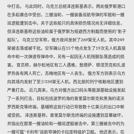
中打击。 与此同时，乌克兰总统泽连斯基表示，两处俄罗斯港口
在多起袭击中受创，三艘油轮、一艘装备巡航导弹的军舰和一艘
巡逻艇遭到击中。关于这些船只的具体损伤情况尚无详细信息，
但泽连斯基称这些油轮属于俄罗斯为规避西方制裁而使用的“影子
船队”。 乌克兰空军称，俄方夜间发射了269架无人机，其中249
架被击落或被干扰。空军确认在15个地点发生了19次无人机直接
命中和一次弹道导弹命中，另有一起因无人机残骸坠落造成的损
害。 官员称，赫尔松地区有三人遇难，敖德萨、顿涅茨克和扎波
罗热各有两人死亡，苏梅地区有一人丧生。 俄方军方则表示乌方
向其境内发射了至少334架无人机，西北部的列宁格勒地区遭到
严重打击。 近几周来，乌方对俄方出口码头等能源基础设施发起
了一系列打击，目标包括波罗的海的普里莫尔斯克和黑海的诺沃
罗西斯克等终端，基辅称这些行动已导致数十亿美元的出口中断
或受损。 泽连斯基称，普里莫尔斯克终端的设施遭到显著破坏，
并指出在那里一艘油轮和一艘巡逻艇被击中，第三艘被击中的为
一艘可载“卡利布”巡航导弹的卡拉库特级护卫舰。 他还表示，在