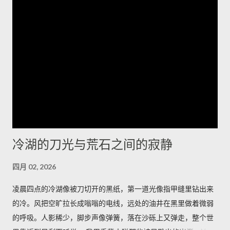
Juniper已发布修补版本并提供相关下载与说明。建议企业立即排
查网络中的受影响型号并尽快应用补丁，优先更改出厂凭证、核
实并强制实施密码复杂度策略，同时加强日志与访问监控；在无
法立即升级的情况下，应限制管理面访问、启用双因素认证并在
隔离网络内管理设备。执行更新前务必备份配置并安排维护窗
口；如需协助，应联系厂商支持获取受影响清单与官方修补指
引。将厂商通告纳入运维流程并遵循最佳安全实践，是减少被攻
陷风险的当务之急。 想了解更多，欢迎访问 探索世界，掌握旅游
资讯与国际动态，分享最真实的生活故事
冷湖的刀光与荒石之间的寂静
四月 02, 2026
凌晨四点的冷湖像被刀切开的黑纸，第一道光像指甲缝里钻出来
的冷。风把空旷拉长成嗡嗡的电线，远处的油井在黑里做着微弱
的呼吸。人影稀少，脚步声像弹簧，落在沙砾上又弹走，整个世