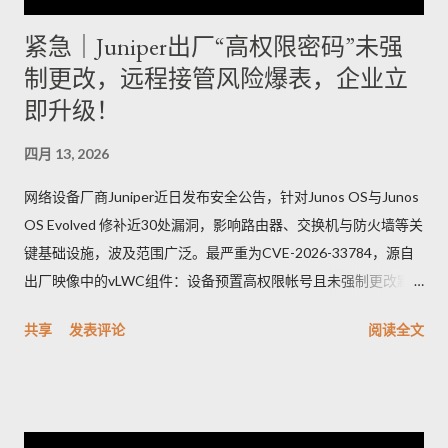
紧急｜Juniper出厂“高权限密码”未强
制更改，远程接管风险爆表，企业立
即升级！
四月 13, 2026
网络设备厂商Juniper近日发布安全公告，针对Junos OS与Junos
OS Evolved 修补近30处漏洞，影响路由器、交换机与防火墙等关
键基础设施，波及范围广泛。最严重为CVE-2026-33784，源自
出厂映像中的vLWC组件：设备预置高权限帐号且未强制更改默
认密码，攻击者可远端登录并取得完整控制，CVSSv3.1评分高达
共享
发表评论
阅读全文
9.8。另一重要漏洞CVE-2026-33771则是密码管理功能异常，管
理员设定的密码复杂度未被保存套用，可能导致弱口令被允许，
显著增加暴力破解与未授权存取风险。其他修补项多属中等风
险，涵盖信息外泄、权限提升、命令注入与防火墙绕过等问题。