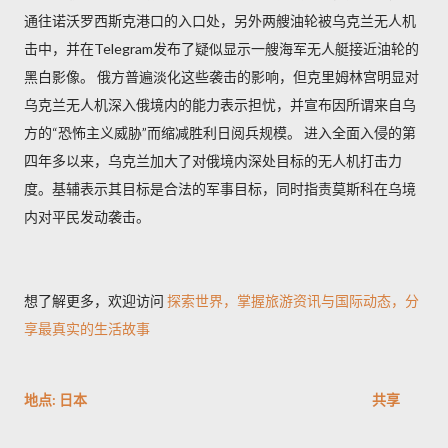
通往诺沃罗西斯克港口的入口处，另外两艘油轮被乌克兰无人机
击中，并在Telegram发布了疑似显示一艘海军无人艇接近油轮的
黑白影像。 俄方普遍淡化这些袭击的影响，但克里姆林宫明显对
乌克兰无人机深入俄境内的能力表示担忧，并宣布因所谓来自乌
方的“恐怖主义威胁”而缩减胜利日阅兵规模。 进入全面入侵的第
四年多以来，乌克兰加大了对俄境内深处目标的无人机打击力
度。基辅表示其目标是合法的军事目标，同时指责莫斯科在乌境
内对平民发动袭击。
想了解更多，欢迎访问
探索世界，掌握旅游资讯与国际动态，分
享最真实的生活故事
地点:
日本
共享