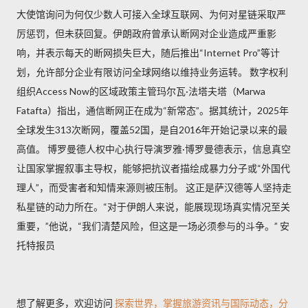
大使馆询问为何仅少数人可接入全球互联网、为何对星链采取严
厉惩罚，但未获回复。伊朗政府曾承认断网对企业造成严重影
响，并表示每天的断网损失巨大，随后推出“Internet Pro”等计
划，允许部分企业有限访问全球网络以维持业务运转。 数字权利
组织Access Now的区域政策主管玛尔瓦·法塔夫塔（Marwa
Fatafta）指出，通信断网正在成为“新常态”。据其统计，2025年
全球发生313次断网，覆盖52国，是自2016年开始记录以来的最
高值。 博罗曼德人权中心执行导演罗雅·博罗曼德表示，信息真空
让国家掌握叙事主导权，能够把抗议者描绘成暴力分子或“外国代
理人”，而受害者和知情来源则被压制。 这正是萨汉德等人坚持走
私星链的动力所在。“对于伊朗人来说，能展现现场真实情况至关
重要，”他说，“我们清楚风险，但这是一场必须参与的斗争。” 安
托特报员
想了解更多，欢迎访问
探索世界，掌握旅游资讯与国际动态，分