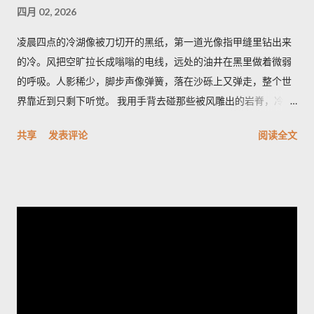
四月 02, 2026
凌晨四点的冷湖像被刀切开的黑纸，第一道光像指甲缝里钻出来
的冷。风把空旷拉长成嗡嗡的电线，远处的油井在黑里做着微弱
的呼吸。人影稀少，脚步声像弹簧，落在沙砾上又弹走，整个世
界靠近到只剩下听觉。 我用手背去碰那些被风雕出的岩脊，冷得
像遗忘的金属。空气里有股石油和盐的混合味，带一点潮湿的河
共享
发表评论
阅读全文
床臭，深呼吸会觉着胸口被磨了一下。天色从墨到灰，光像一只
耐心的眼睛，从地平线一点点剥开沟壑的轮廓。 雅丹群像刀片般
排列，风把它们磨成了月球的背面。它们最特别之处在于横切面
的细密褶皱——像年轮，又像被海浪折叠的纸。站在一块高岩
上，我忽然觉得岁月像一只无名的手，把声音抽走，只留下形状
和冷光；我心里有一种被忽略的幸福，既孤独又清醒。 夜里的冷
湖另有一番面目，星空像个老人的网，细密而沉重。有人告诉
我，最值得的时刻是日出前的半小时，那里不是金色，而是一种
冷的铅灰，光先拍在雅丹的侧面，再慢慢爬上每一个棱角。如果