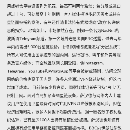
用或销售星链设备列为犯罪，最高可判两年监禁；若分发或进口
超过十台，可处最高十年刑期。官方媒体报道多起因买卖或持有
星链而被捕的案例，有些还伴随非法持有武器或向“敌方”传递信
息的指控。 尽管如此，市场依然存在，例如一条名为NasNet的
波斯语Telegram频道，据一名境外志愿者向BBC透露，过去两年
半内约售出5,000台星链设备。 伊朗的网络被描述为“分层系统”：
所有人可使用由国家控制的国内网，运行银行、叫车和外卖等服
务及官方媒体；而全球互联网长期受限，像Instagram、
Telegram、YouTube和WhatsApp等平台被封或限制，访问全球
网络的价格也高于国内网。许多人曾通过VPN绕过封堵，但这也
增加了成本。 目前仅有少数官员、国家媒体记者等可持“白卡”无
限制上网。面对当局加紧查缉星链设备，萨汉德与网络内人士建
议用户在使用卫星设备时同时启用VPN以降低被识别风险，但在
经济困难时期，很多人负担不起额外费用。 据一匿名数字权利组
织估算，已有至少100人因持有星链设备被捕。萨汉德也知道有
人因拥有或使用星链被指控间谍罪而被拘押。 BBC向伊朗驻伦敦