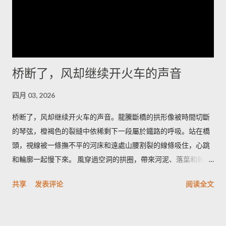
你想把星空和岩脊一起带走，我会建议在荒道边找一处低矮的石
堆，搭起简陋的躺椅，耐心等候那一刻——车灯远了又近，风会
替你调节节奏。 道路并不复杂，但要留心时间和衣服。若你清晨
出发，从冷湖镇向西沿碎石路走二十多公里，到了一个被人称为
“小拐”的拐弯处下车，面朝东方的坡面上能看见最完整的雅丹轮
桥断了，风却继续开火车的声音
廓；午后太阳把沟壑拉长，视角变窄，不如清晨那样有戏剧性。
我会建议带上厚外套和保温杯，热茶在风里能把手指拯救回来；
四月 03, 2026
如果你打算在沙地上拍照，带一双防沙的靴子更能省去许多抱
怨。 在这里，食物是简短而直接的慰藉：一碗热腾腾的手抓羊肉
桥断了，风却继续开火车的声音。龍騰斷橋的拱形像被時間切斷
汤，汤里有骨髓的甘和少许青稞酒的余温。老人们会在炉火边把
的琴弦，橙褐色的裂縫中依稀剩下一段屬於鐵路的呼吸。站在橋
酒碗递来，说这是路人的暖，大漠和高原的交界处人情也像汤一
頭，視線被一條撫不平的河床和遠處山腰割裂的線條吸住，心跳
样浓。喝下去，冷会被挤到胃的角落，你会记住那一口鲜而不腻
和輪廓一起慢下來。 風穿過空洞的拱圈，帶來河泥、落葉和乾草
的温度，以及背后关于迁徙和油田队伍的零碎故事。 我离开时太
的味道；有時混著汽油與木屑的淡淡氣息，那是人行道上機車的
共享
发表评论
阅读全文
阳已把岩脊染成旧铜的色泽，风又把夜的寂静折回去。当车轮把
痕跡。腳下是碎石與鐵軌的粗糙，手指能摸到冷卻的鋼鐵邊緣，
砂砾重新排列成记忆里的线条，冷湖仍在那里，像一把没有声音
粗糙又帶一點涼；光在午后斜進拱洞，像刀口，在牆面割出深淺
的刀，等着下一个清醒的人来触碰。若你愿意，带着一盏小灯，
不同的影帶。有人在橋下撿石頭，石頭落水的清脆聲在橋洞裡反