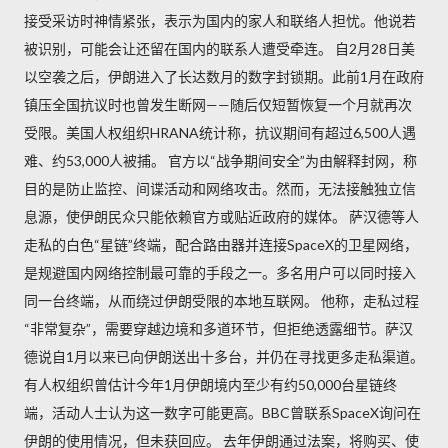
接受采访时神情紧张，表示为国内的家人和联络人担忧。他说若
被识别，可能会让还留在国内的联系人遭受牵连。 自2月28日美
以空袭之后，伊朗进入了长达数月的数字封锁期。此前1月在政府
镇压全国抗议时也曾发生断网——随后仅短暂恢复一个月就再次
受限。美国人权组织HRANA统计称，抗议期间有超过6,500人遇
难、约53,000人被捕。 官方以“战争期间安全”为由解释封网，称
目的是防止监控、间谍活动和网络攻击。然而，无法接触独立信
息源，使伊朗民众只能依赖官方或贴近政府的媒体。 萨汉德等人
走私的白色“星链”终端，配合路由器并连接SpaceX的卫星网络，
是规避国内网络控制最可靠的手段之一。多名用户可以同时接入
同一台终端，从而绕过伊朗受限的本地互联网。 他称，走私过程
“非常复杂”，需要穿越边境和多道环节，但拒绝透露细节。萨汉
德说自1月以来已向伊朗送出十多台，并仍在寻找更多走私渠道。
有人权组织曾估计今年1月伊朗境内至少有约50,000台星链终
端，活动人士认为这一数字可能更高。BBC曾联系SpaceX询问在
伊朗的使用情况，但未获回应。 去年伊朗通过法案，将购买、使