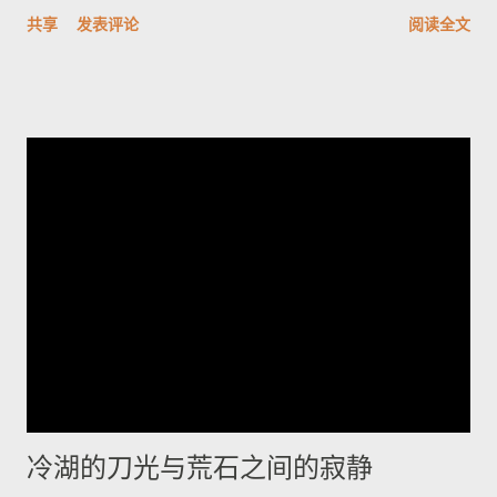
认密码，攻击者可远端登录并取得完整控制，CVSSv3.1评分高达
共享
发表评论
阅读全文
9.8。另一重要漏洞CVE-2026-33771则是密码管理功能异常，管
理员设定的密码复杂度未被保存套用，可能导致弱口令被允许，
显著增加暴力破解与未授权存取风险。其他修补项多属中等风
险，涵盖信息外泄、权限提升、命令注入与防火墙绕过等问题。
Juniper已发布修补版本并提供相关下载与说明。建议企业立即排
查网络中的受影响型号并尽快应用补丁，优先更改出厂凭证、核
实并强制实施密码复杂度策略，同时加强日志与访问监控；在无
法立即升级的情况下，应限制管理面访问、启用双因素认证并在
隔离网络内管理设备。执行更新前务必备份配置并安排维护窗
口；如需协助，应联系厂商支持获取受影响清单与官方修补指
引。将厂商通告纳入运维流程并遵循最佳安全实践，是减少被攻
陷风险的当务之急。 想了解更多，欢迎访问 探索世界，掌握旅游
资讯与国际动态，分享最真实的生活故事
冷湖的刀光与荒石之间的寂静