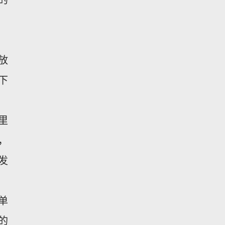
、
放
下
里
，
发
单
的