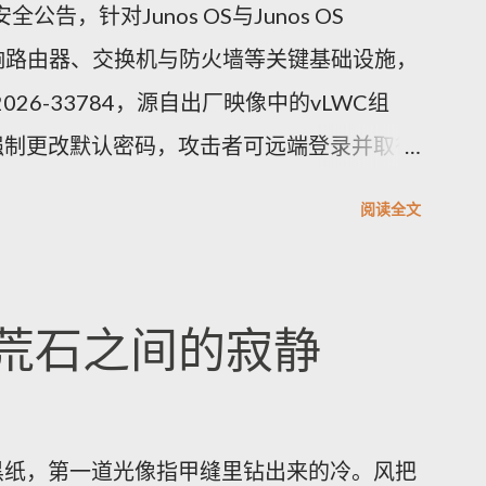
公告，针对Junos OS与Junos OS
洞，影响路由器、交换机与防火墙等关键基础设施，
026-33784，源自出厂映像中的vLWC组
强制更改默认密码，攻击者可远端登录并取得
.8。另一重要漏洞CVE-2026-33771则是密
阅读全文
的密码复杂度未被保存套用，可能导致弱口令
未授权存取风险。其他修补项多属中等风险，
入与防火墙绕过等问题。Juniper已发布
荒石之间的寂静
明。建议企业立即排查网络中的受影响型号并
凭证、核实并强制实施密码复杂度策略，同时
立即升级的情况下，应限制管理面访问、启用
黑纸，第一道光像指甲缝里钻出来的冷。风把