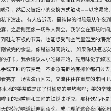
由吸引，然后又被细小的交换方式触动——以物易物
私下演出。 有人告诉我，最纯粹的时段是从午夜到
晚宴，之后则更像一场私人聚会。我学会在那段时间
听到鞋与石板的节奏，也能感受到空气里温度的细微
刚做完的余温，像是被时间烫过。 如果你想把这次
纯的打卡，我会建议从小吃摊开始，先用味觉了解这
乐手或工匠的节奏走。不要急着把所有摊位都扫过去
到看完第一场表演再回去，交流往往在重复的来回里
杯本地的姜茶或是加了柑橘皮的炭烤咖啡；姜的辛辣
咖啡里的烟熏则和工匠的铁锈味呼应。那杯饮品不是
白天的劳动味道延伸到夜晚，成了理解这套夜间经济