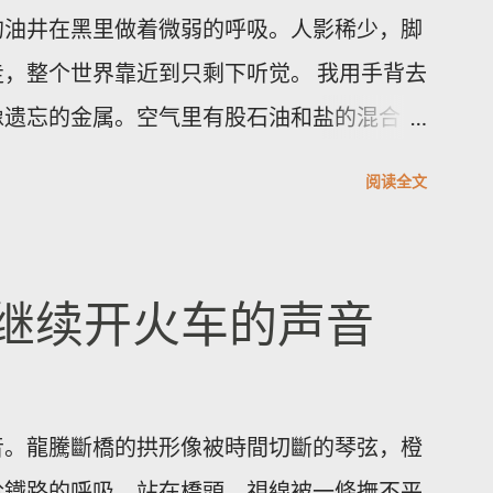
理设备。执行更新前务必备份配置并安排维护
的油井在黑里做着微弱的呼吸。人影稀少，脚
支持获取受影响清单与官方修补指引。将厂商
，整个世界靠近到只剩下听觉。 我用手背去
全实践，是减少被攻陷风险的当务之急。 想
像遗忘的金属。空气里有股石油和盐的混合
，掌握旅游资讯与国际动态，分享最真实的生
呼吸会觉着胸口被磨了一下。天色从墨到灰，
阅读全文
一点点剥开沟壑的轮廓。 雅丹群像刀片般排
面。它们最特别之处在于横切面的细密褶皱
的纸。站在一块高岩上，我忽然觉得岁月像一
继续开火车的声音
留下形状和冷光；我心里有一种被忽略的幸
湖另有一番面目，星空像个老人的网，细密而
时刻是日出前的半小时，那里不是金色，而是
音。龍騰斷橋的拱形像被時間切斷的琴弦，橙
的侧面，再慢慢爬上每一个棱角。如果你想把
於鐵路的呼吸。站在橋頭，視線被一條撫不平