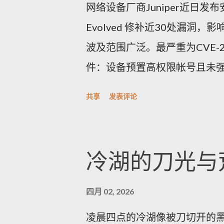
网络设备厂商Juniper近日发布安全
Evolved 修补近30处漏
波及范围广泛。最严重为CVE-2
件：设备预置高权限帐号且未
完整控制，CVSSv3.1评分高达9
共享
发表评论
码管理功能异常，管理员设定
被允许，显著增加暴力破解与
涵盖信息外泄、权限提升、命令注
冷湖的刀光与
修补版本并提供相关下载与说
尽快应用补丁，优先更改出厂
四月 02, 2026
加强日志与访问监控；在无法
凌晨四点的冷湖像被刀切开的