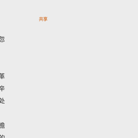
共享
忽
革
辛
处
檐
的