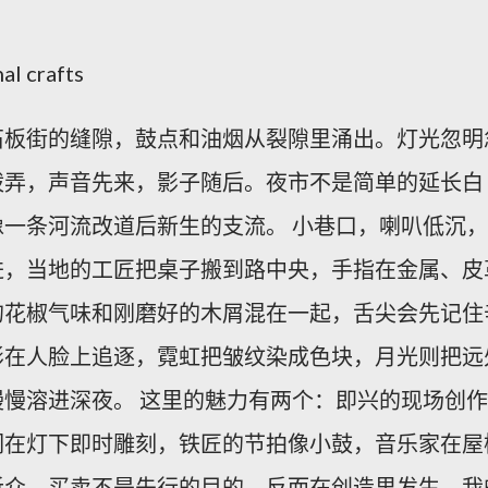
石板街的缝隙，鼓点和油烟从裂隙里涌出。灯光忽明
拨弄，声音先来，影子随后。夜市不是简单的延长白
一条河流改道后新生的支流。 小巷口，喇叭低沉，
进，当地的工匠把桌子搬到路中央，手指在金属、皮
的花椒气味和刚磨好的木屑混在一起，舌尖会先记住
影在人脸上追逐，霓虹把皱纹染成色块，月光则把远
慢溶进深夜。 这里的魅力有两个：即兴的现场创作
们在灯下即时雕刻，铁匠的节拍像小鼓，音乐家在屋
听众，买卖不是先行的目的，反而在创造里发生。我