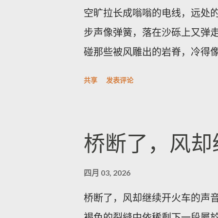
双因素认证并在隔离网络内管
空旷拉长成嗡嗡的电线，远处
窗口；如需协助，应联系厂商
步声像弹簧，落在沙砾上又弹走
通告纳入运维流程并遵循最佳安
碰那些被风雕出的岩脊，冷得
了解更多，欢迎访问 探索世界
味，带一点潮湿的河床臭，深
活故事
共享
发表评论
光像一只耐心的眼睛，从地平线
列，风把它们磨成了月球的背
——像年轮，又像被海浪折叠
桥断了，风却
只无名的手，把声音抽走，只
福，既孤独又清醒。 夜里的冷
四月 03, 2026
沉重。有人告诉我，最值得的
桥断了，风却继续开火车的声
一种冷的铅灰，光先拍在雅丹
褐色的裂縫中依稀剩下一段屬