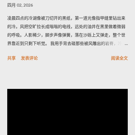
四月 02, 2026
凌晨四点的冷湖像被刀切开的黑纸，第一道光像指甲缝里钻出来
的冷。风把空旷拉长成嗡嗡的电线，远处的油井在黑里做着微弱
的呼吸。人影稀少，脚步声像弹簧，落在沙砾上又弹走，整个世
界靠近到只剩下听觉。 我用手背去碰那些被风雕出的岩脊，冷得
像遗忘的金属。空气里有股石油和盐的混合味，带一点潮湿的河
共享
发表评论
阅读全文
床臭，深呼吸会觉着胸口被磨了一下。天色从墨到灰，光像一只
耐心的眼睛，从地平线一点点剥开沟壑的轮廓。 雅丹群像刀片般
排列，风把它们磨成了月球的背面。它们最特别之处在于横切面
的细密褶皱——像年轮，又像被海浪折叠的纸。站在一块高岩
上，我忽然觉得岁月像一只无名的手，把声音抽走，只留下形状
和冷光；我心里有一种被忽略的幸福，既孤独又清醒。 夜里的冷
湖另有一番面目，星空像个老人的网，细密而沉重。有人告诉
我，最值得的时刻是日出前的半小时，那里不是金色，而是一种
冷的铅灰，光先拍在雅丹的侧面，再慢慢爬上每一个棱角。如果