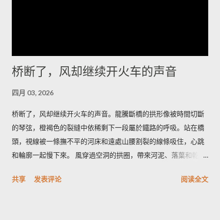
你想把星空和岩脊一起带走，我会建议在荒道边找一处低矮的石
堆，搭起简陋的躺椅，耐心等候那一刻——车灯远了又近，风会
替你调节节奏。 道路并不复杂，但要留心时间和衣服。若你清晨
出发，从冷湖镇向西沿碎石路走二十多公里，到了一个被人称为
“小拐”的拐弯处下车，面朝东方的坡面上能看见最完整的雅丹轮
桥断了，风却继续开火车的声音
廓；午后太阳把沟壑拉长，视角变窄，不如清晨那样有戏剧性。
我会建议带上厚外套和保温杯，热茶在风里能把手指拯救回来；
四月 03, 2026
如果你打算在沙地上拍照，带一双防沙的靴子更能省去许多抱
怨。 在这里，食物是简短而直接的慰藉：一碗热腾腾的手抓羊肉
桥断了，风却继续开火车的声音。龍騰斷橋的拱形像被時間切斷
汤，汤里有骨髓的甘和少许青稞酒的余温。老人们会在炉火边把
的琴弦，橙褐色的裂縫中依稀剩下一段屬於鐵路的呼吸。站在橋
酒碗递来，说这是路人的暖，大漠和高原的交界处人情也像汤一
頭，視線被一條撫不平的河床和遠處山腰割裂的線條吸住，心跳
样浓。喝下去，冷会被挤到胃的角落，你会记住那一口鲜而不腻
和輪廓一起慢下來。 風穿過空洞的拱圈，帶來河泥、落葉和乾草
的温度，以及背后关于迁徙和油田队伍的零碎故事。 我离开时太
的味道；有時混著汽油與木屑的淡淡氣息，那是人行道上機車的
共享
发表评论
阅读全文
阳已把岩脊染成旧铜的色泽，风又把夜的寂静折回去。当车轮把
痕跡。腳下是碎石與鐵軌的粗糙，手指能摸到冷卻的鋼鐵邊緣，
砂砾重新排列成记忆里的线条，冷湖仍在那里，像一把没有声音
粗糙又帶一點涼；光在午后斜進拱洞，像刀口，在牆面割出深淺
的刀，等着下一个清醒的人来触碰。若你愿意，带着一盏小灯，
不同的影帶。有人在橋下撿石頭，石頭落水的清脆聲在橋洞裡反