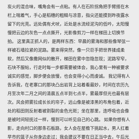
炭火的混合味，嘴角会有一点粘。有人在石阶拐角把手臂搭在木
栏上喘着气，手心是稻穗的粗糙与凉意，指尖还能摸到昨夜露水
留下的光亮。远处偶有犬吠，近处是水流经泥沟的低吟，太阳慢
慢把云边的灰色一点点撕开，光影像剪刀一样在梯田上切换节
拍。 这里真正抓人的，是两样东西：早晨的雾海和那些像琴弦一
样被石墙拉紧的泥路。雾来得突然，像一只巨手把世界揉成柔
软，然后又像撒网似的散开，梯田在雾中忽隐忽现；泥路窄窄，
石块不服帖，行走时每一步都需要被体会，我心里有一种被要求
诚实的感觉，脚步便会放慢，也会变得小心而虔诚。 我记得有人
告诉我，在老寨口的那块凸出岩背上站着看最妙，时间在农历九
月至次年二月之间的清晨五点半到七点半，雾最厚但光也最有层
次。风会把雾拉成长长的帘子，远山像是被漆黑的布角包着，近
处的稻田则反射着被割裂的金色光斑；坐在那里，连呼吸也会像
是被时间轻抚过一样，慢到可以听见自己的心跳。 如果你想有人
影，走向村口的那条石板路，女人会在屋檐下挑起水，男人扛着
早市的篮子从你身边走过；我会建议不要在日正当中去，午后光