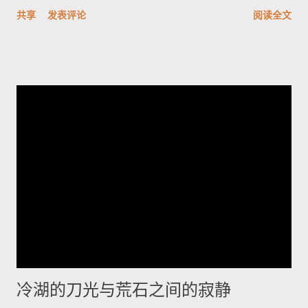
认密码，攻击者可远端登录并取得完整控制，CVSSv3.1评分高达
共享
发表评论
阅读全文
9.8。另一重要漏洞CVE-2026-33771则是密码管理功能异常，管
理员设定的密码复杂度未被保存套用，可能导致弱口令被允许，
显著增加暴力破解与未授权存取风险。其他修补项多属中等风
险，涵盖信息外泄、权限提升、命令注入与防火墙绕过等问题。
Juniper已发布修补版本并提供相关下载与说明。建议企业立即排
查网络中的受影响型号并尽快应用补丁，优先更改出厂凭证、核
实并强制实施密码复杂度策略，同时加强日志与访问监控；在无
法立即升级的情况下，应限制管理面访问、启用双因素认证并在
隔离网络内管理设备。执行更新前务必备份配置并安排维护窗
口；如需协助，应联系厂商支持获取受影响清单与官方修补指
引。将厂商通告纳入运维流程并遵循最佳安全实践，是减少被攻
陷风险的当务之急。 想了解更多，欢迎访问 探索世界，掌握旅游
资讯与国际动态，分享最真实的生活故事
冷湖的刀光与荒石之间的寂静