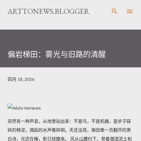
跳至主要内容
ARTTONEWS.BLOGGER
偏岩梯田：雾光与旧路的清醒
四月 18, 2026
突然有一种声音，从地里钻出来：不是鸟，不是机器，是步子踩
碎的秧泥，溅起的水声像碎铜。天还没亮，梯田像一页翻开的黑
白诗，光还在睡，影已经醒来。 风从山腰扫下，带着潮湿泥土和