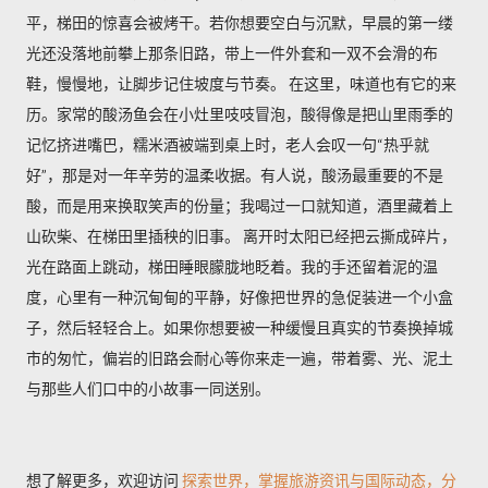
平，梯田的惊喜会被烤干。若你想要空白与沉默，早晨的第一缕
光还没落地前攀上那条旧路，带上一件外套和一双不会滑的布
鞋，慢慢地，让脚步记住坡度与节奏。 在这里，味道也有它的来
历。家常的酸汤鱼会在小灶里吱吱冒泡，酸得像是把山里雨季的
记忆挤进嘴巴，糯米酒被端到桌上时，老人会叹一句“热乎就
好”，那是对一年辛劳的温柔收据。有人说，酸汤最重要的不是
酸，而是用来换取笑声的份量；我喝过一口就知道，酒里藏着上
山砍柴、在梯田里插秧的旧事。 离开时太阳已经把云撕成碎片，
光在路面上跳动，梯田睡眼朦胧地眨着。我的手还留着泥的温
度，心里有一种沉甸甸的平静，好像把世界的急促装进一个小盒
子，然后轻轻合上。如果你想要被一种缓慢且真实的节奏换掉城
市的匆忙，偏岩的旧路会耐心等你来走一遍，带着雾、光、泥土
与那些人们口中的小故事一同送别。
想了解更多，欢迎访问
探索世界，掌握旅游资讯与国际动态，分