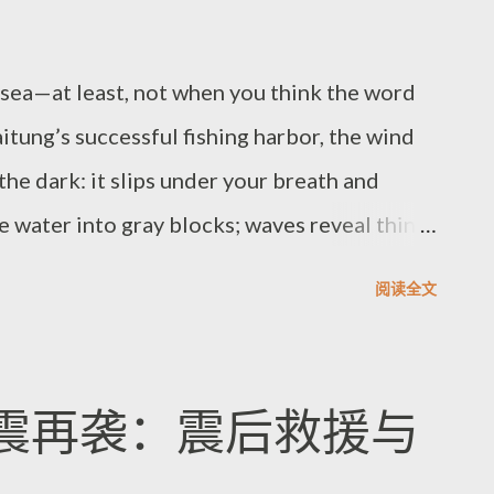
rypto random number generator. While the
ill “high misuse potential,” including support
e sea—at least, not when you think the word
service disruption. Synology recommends
tung’s successful fishing harbor, the wind
e 4.0.1-21663 / 4.0.1-3...
the dark: it slips under your breath and
he water into gray blocks; waves reveal thin,
n scratching glass in the black. First you
阅读全文
 far away, while near you the trawl lines
. The air starts salty, then deepens into fishy
 working-world recipe. When your shoes hit
震再袭：震后救援与
gh the seams faster than you expect. You end
’t want to wake whatever’s resting in the