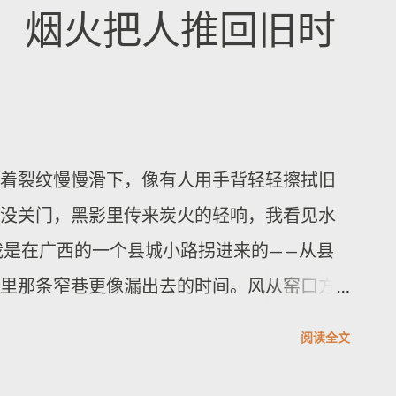
小空间里，映着侧门外的天光。铃声每过一
的城市。等车停稳再走，别站在门口挡风；
，烟火把人推回旧时
是错觉。可下一次响起时，我的呼吸会不自
最暗，听站内广播的停顿——停顿之后往往有
弄坏。触感也会跟着变：墙面的温度从凉意
，真正的夜生活不靠打卡，而靠你对“等待”的
气重新醒过来。 在地人告诉我，想听到“最不
得更顺，我会建议你从“移动的目的地”里取走
钟，去跟着背街的光走。傍晚六点十五分左
，而是给自己一个时间窗：比如在第一杯酒
着裂纹慢慢滑下，像有人用手背轻轻擦拭旧
，铁门后那排小钟就更容易听清；若你站在
站才决定要不要续杯。你会看到同一条线路
没关门，黑影里传来炭火的轻响，我看见水
波会从石梯的回音里绕一圈，听起来更像从
找爵士，脚步却落在面包店的香味上；有人
我是在广西的一个县城小路拐进来的——从县
会儿，他没有说话，只用手指了指脚边的一
酪与酱料的甜香勾住。夜晚就这样改写你的
里那条窄巷更像漏出去的时间。风从窑口方
是半餐馆清洗留下的，味道里混着柑橘皮的
放。 说到味道，我在这种“可移动夜生活”的
柴烟，贴在鼻腔里，醒得很慢。脚底的青石
得更长，我会建议你在铃声结束后不要立刻离
的海鲜炖饭——或更接近当地口味的“海鲜米饭”。
阅读全文
细小的水花，声音“嗒、嗒”地把心跳替换成节
见电车拐弯的角度。光会突然变得锋利，巷
...
刚才路灯还被雨丝切成碎银，下一秒云层挤过
板的纹路像地图一样铺开。走到转角时，风