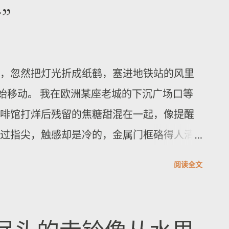
”
诺），不少居民从简易庇护所撤出，转而在
心余震进一步破坏本就脆弱的基础设施，卡
。 在圣贝尔纳迪诺地区，曾在上周地震中完
，忽然把灯光折成纸鹤，塞进地铁站的风里
元的搜救行动，受周一余震影响曾暂停约一个半
始移动。 我在欧洲某座老城的下沉广场口等
铺恢复营业，但寻求庇护的人数仍在上升，
啡馆打烊后残留的焦糖甜混在一起，像提醒
个从卡拉卡斯及周边地区迁离的家庭，目前聚
过指尖，触感却是冷的，金属门框硌得人清
“德尔埃斯特公园”。一名35岁女性表示，他们
群的低频脚步声，像海浪在玻璃下压住呼
也不想等待房屋彻底倒塌砸到自己。 灾害发
阅读全文
告——“可移动夜生活”——但它在现场不是概
”的困境。有居民称，自己居住的简易住房在主
车厢里往站台延伸，形成一条临时的街；有
们风险仍在。面对帐篷、床褥等基本安置物
好让谈笑变成同频。有人穿过人群时把外套
为一些人维持生存的方式。 余震发生时，当