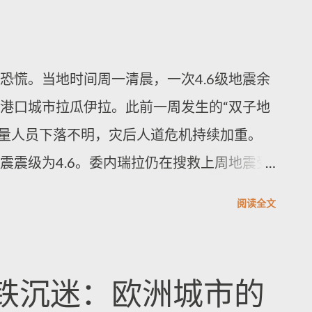
 is the fog—dragged and redirected by
ranger passes with a bundle of ice; the sharp
恐慌。当地时间周一清晨，一次4.6级地震余
s like a door knock. Locals say: after dusk,
港口城市拉瓜伊拉。此前一周发生的“双子地
，大量人员下落不明，灾后人道危机持续加重。
震震级为4.6。委内瑞拉仍在搜救上周地震受
找到更多幸存者，而在拉瓜伊拉，仍有救援
阅读全文
委内瑞拉全国制宪议会领导人豪尔赫·罗德里格
告，但震感与警报声仍让卡拉卡斯和拉瓜伊
次震动的强度近似上周四发生的主震，许多
铁沉迷：欧洲城市的
建筑再次倒塌。 在首都部分受灾最严重区域