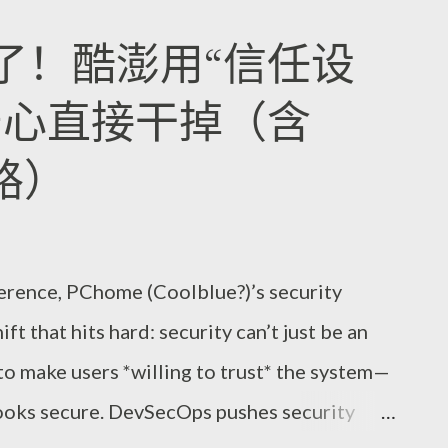
几息，破窗洞口漏出一截暖色，像有人把旧
一点烟火气，你会明白为什么里斯本的故事
了！酷澎用“信任设
不紧不慢，火钩轻碰铁圈的“当”声穿过潮湿的
拎得更清楚，也把每次相遇变得更慢。 吃什
安心直接干掉（含
着重量。你能感觉到热与冷在同一张皮肤上
一杯“加林哈酸奶酒”式的清爽——在里斯本人
个角落的缝隙里回身。 卖点不在“看”，而在
当作饭后借口。当地人会说，莉斯本的夜在
思路）
绕过窑墙的角度，就学会在雨停前的那段时间站
饮品能把海风带来的生冷压下去。有人还告诉
抬头时烟会先上再散，落下的不是灰，是一种
生意，点上一杯时你得看着侍者的动作等一
县城里老手爱在晚饭前来，趁着空气湿度正
干，让那层冷感更贴合舌头。那一刻你能感
erence, PChome (Coolblue?)’s security
显得更沉，像被时间按住了呼吸。我当时盯
是在替你把心里的节奏调回到巷子的回声
ft that hits hard: security can’t just be an
伸出去又收回，指尖竟有点发痒：那种粗粝
门，它的光已经变得克制，像有人把话轻轻收
 to make users *willing to trust* the system—
，让人不自觉放轻动作。 如果你想把这段
胎碾过积水的声音从更远处传来，电车的叮
 looks secure. DevSecOps pushes security
别总是沿着主路走。雨天时，窑口旁那条小水沟
里没有走远，仿佛你...