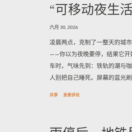
“可移动夜生活
（包括阿尔塔米拉和圣贝尔纳迪
室外或街边帐篷中过夜。由于担
六月 30, 2026
拉卡斯地铁多条线路也再次停运
凌晨两点，克制了一整天的城市
全坍塌的“里塔公寓”22个单
——你以为夜晚要停，结果它开
小时。随着新一周开始，部分商
车时，气味先到：铁轨的潮与咖
灾后安置压力不断攀升。 数百
人别把自己睡死。屏幕的蓝光刷
集在首都东部占地约200英亩的
醒。列车仍未来，站台先响起人
宁愿选择帐篷和更安全的睡处，
共享
发表评论
吸。 趋势的名字听起来像运营报
生后，许多家庭遭遇“无处可回
念，是节奏。车门一开，光线从
震中倒塌，周一余震再次提醒他
人拎着小音箱，音量不大，却刚
资不足，邻里互助与临时供给成