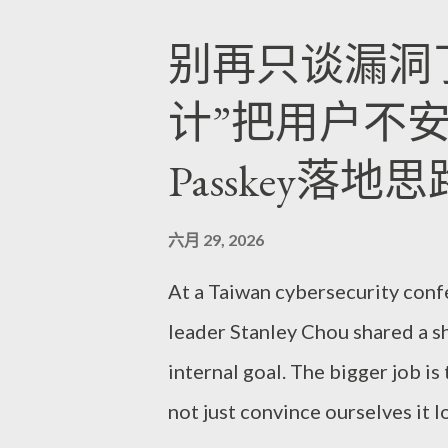
来，整个院子就暗了一层；再过
会从海的方向卷来，带着咸味和
别再只谈漏洞
火柴划亮。有人搬来木架，动作
总和水同在——水把一切情绪都
计”把用户不
空气，落在耳朵里不空，反而带
么才能配得上这一份慢？我会选
轮换：水汽贴着你，炭火又从某
嘴里，它常被随口提起，也常被
Passkey落地
“稳”。我曾跟着师傅在傍晚后
“咸”和“甜”之间摆动，酸甜的
位——靠近窑门右侧的阴影处，
我，旧城里的小店不爱大声招揽
六月 29, 2026
被驯服过的气息。有人告诉我，
等，因为他会先把杯壁的水珠擦
At a Taiwan cybersecurity conf
好，烧制的土纹和釉色会在灯下
觉到，食物不只是填饱肚子，而
leader Stanley Chou shared a shi
着一只半成品的杯身，手指差点
里。 我离开时回头看了一眼铁
internal goal. The bigger job is
的触感隔着空气仿佛也能传过来
回。雨后的里斯本仍在走路，轮
not just convince ourselves it
“稳”看得更清楚，我会建议你
当声也缓缓接上。可铃声留在身体