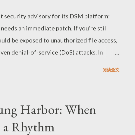
t security advisory for its DSM platform:
needs an immediate patch. If you’re still
ould be exposed to unauthorized file access,
even denial-of-service (DoS) attacks. In
 may leverage the flaws to read/write
阅读全文
en knock your mail service offline. The
ulnerabilities. The most severe is CVE-2026-
0. The root issue is broken authorization
tung Harbor: When
ote requests may allow arbitrary file
s a Rhythm
ext is CVE-2025-15660 (CVSS 9.6), tied to