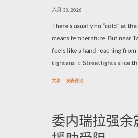
insufficient strength in the c
六月 30, 2026
cause differs, the outcome is st
There’s usually no “cold” at th
for file read/write abuse and 
means temperature. But near Tai
upgrading fast (examples includ
feels like a hand reaching from 
tightens it. Streetlights slice t
bright edges like someone’s bee
共享
发表评论
hear the harbor. Engines murmur
rasp out a steady, shushing beat
layers—diesel, rust, the whole
委内瑞拉强余
the dock, wetness climbs throu
up walking softer, as if you don