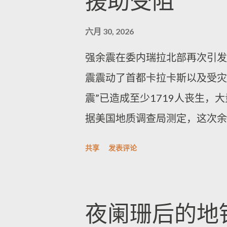
援助受阻
dark. What stops me every time
六月 30, 2026
wind, never evenly spread. A st
强余震在委内瑞拉北部再次引发
sound of ice hitting plastic feel
震震动了首都卡拉卡斯以及受灾
head into the smaller ...
震”已造成至少1719人丧生
据美国地质调查局测定，这次余
困人员，救援队伍希望从瓦砾中
共享
发表评论
人员在废墟中继续作业。 尽管
斯表示尚未收到新的严重损坏报
拉民众惊慌。多名居民表示，这
夜阑珊后的地
人从临时避难处涌到街头，担心