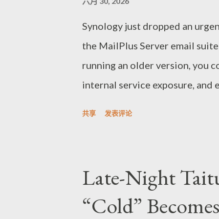
六月 30, 2026
Synology just dropped an urgen
the MailPlus Server email suite 
running an older version, you c
internal service exposure, and 
worst-case scenarios, attackers
共享
发表评论
arbitrary files remotely and th
bulletin covers three related v
13136 with a CVSS score of 10.
Late-Night Tai
validation—meaning crafted rem
“Cold” Become
read/write, followed by DoS. N