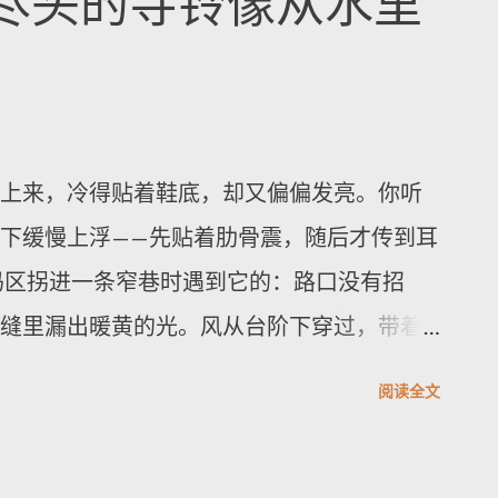
尽头的寺铃像从水里
糖的味，仿佛把白天的疲惫换成夜晚的亮
队仍在搜寻上周接连发生的两次地震幸存
河流改道：有人下车钻进巷子，像在寻找下
在拉瓜伊拉州，一名男子及其十几岁的儿子
当作夜的前菜。 我最着迷的是它如何让“夜”
随着时间推移，此类救援成功率在降低：一
的博物馆把你钉在展签前，而这种夜晚却把
生命迹象的可能性变得更小。 委内瑞拉政府
上来，冷得贴着鞋底，却又偏偏发亮。你听
着抵达中心，而是跟着车门开合、灯箱闪烁
034人受伤，约800栋建筑遭到严重损坏。
下缓慢上浮——先贴着肋骨震，随后才传到耳
耳朵会先学会分辨层次——轮胎碾过接缝的闷
大量人员失踪；同时，饮水、卫生与其他基
玛区拐进一条窄巷时遇到它的：路口没有招
同温度的空气里变得更圆或更尖。光影也会
人道危机。 在救援同时继续的背景下，拉瓜
缝里漏出暖黄的光。风从台阶下穿过，带着
刀反复翻页，直到你开始相信：夜生活并非
，许多药店、超市和其他商铺遭到哄抢，一
关上仓库。光影随时间细微更替，阴影先退
。 听说有人把这套玩法称为“车站为家的练
慢、供给有限。 另外，相关部门对国际媒体
阅读全文
。有人从门里出来时，衣料轻轻擦过石面，
接近三点前的班次，不一定要最热闹的那条
 那座景点并不靠“宏伟”取胜，它更像一道被
末班前的中间车厢，他们不急着聊天，只把