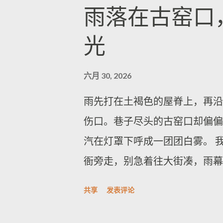
遗忘的缝线：葡萄牙圣器收藏在
脚步放轻，像怕惊动一段刚睡醒
雨落在古窑口
阵就停，停得很短，短到你以为
我学到的手势是把手机亮度调到
光
觉收紧，像怕把那一瞬间的安静
一个更松的换乘节奏。你会发现
转成微微回暖，仿佛石头借着人
耐心。 如果你想把这种趋势玩
六月 30, 2026
被打扰的时刻”，别跟着人流看
控制权。别把行程写成景点清单
雨先打在土褐色的屋脊上，再沿
右，湾风会把巷口的噪音压下去
还没热起来之前就上车，等下一
伤口。巷子尽头的古窑口却偏偏
门外右侧的转角，脸朝巷内，声
把不同的人群缝在一起：有人去
汽在灯罩下呼成一团团白雾。 
地面升起。有人和我并肩站了一
只想回家，却被车厢里那阵烤乳
衙旁走，别急着往大街凑，雨幕
条浅浅水痕，我才意识到那水痕
选择，你的情绪也跟着被重新摆
向钻出来，带着潮土味与微苦的
苦甜。 如果你要把这段体验留
尾声常点一份葡萄牙 style 
共享
发表评论
被雨润得发凉，鞋面一踩就泛起
开，而是顺着巷子往上走到能看
它的气味是海盐与番茄的交叠，米粒
拍。 窑口外，光线忽明忽暗。
墙上的涂鸦被夕阳擦亮，脚下石