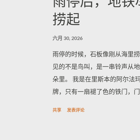
雨停后，地铁
拉开，身上带着啤酒与薄荷口香
地居民以及委内瑞拉与国际搜救
捞起
度。到下一站时，车厢里的人像
者。上周曾出现短暂乐观时刻：
一盏火；有人继续坐着，把旅程
在废墟中被找到并获救。然而，
六月 30, 2026
从固定地点变成流动空间。白天
名救援人员表示，在现阶段找到
雨停的时候，石板像刚从海里捞
你拖进移动的队列里：你不用急
此前公布的数字显示，地震造成5
见的不是鸟叫，是一串铃声从地
的节拍，慢慢成为其中一小段。
但即便救援持续推进，灾区仍有
朵里。 我是在里斯本的阿尔法
响、车厢通风的轻啸、笑声在不
础生活条件不足，进一步加剧了
牌，只有一扇褪了色的铁门，门
随速度切换，窗外的路灯像被剪
伊拉还发生了抢掠事件。居民称
潮气和旧木头的味道，像有人刚
喧闹，更多时候是被允许的松动
些人也抱怨政府灾后援助响应缓
共享
发表评论
到墙角，再沿着石纹滑向我这边
习”。我自己试过一次：选周四
进入拉...
声音清得像在水面上划了一刀。
线。那天我跟着一群当地人走到