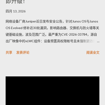
即升级！
四月 13, 2026
网络设备厂商Juniper近日发布安全公告，针对Junos OS与Junos
OS Evolved 修补近30处漏洞，影响路由器、交换机与防火墙等关
键基础设施，波及范围广泛。最严重为CVE-2026-33784，源自
出厂映像中的vLWC组件：设备预置高权限帐号且未强制更改默
认密码，攻击者可远端登录并取得完整控制，CVSSv3.1评分高达
共享
发表评论
阅读全文
9.8。另一重要漏洞CVE-2026-33771则是密码管理功能异常，管
理员设定的密码复杂度未被保存套用，可能导致弱口令被允许，
显著增加暴力破解与未授权存取风险。其他修补项多属中等风
险，涵盖信息外泄、权限提升、命令注入与防火墙绕过等问题。
Juniper已发布修补版本并提供相关下载与说明。建议企业立即排
查网络中的受影响型号并尽快应用补丁，优先更改出厂凭证、核
实并强制实施密码复杂度策略，同时加强日志与访问监控；在无
法立即升级的情况下，应限制管理面访问、启用双因素认证并在