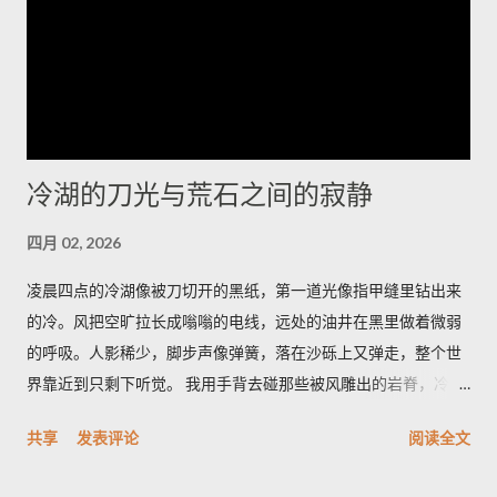
隔离网络内管理设备。执行更新前务必备份配置并安排维护窗
口；如需协助，应联系厂商支持获取受影响清单与官方修补指
引。将厂商通告纳入运维流程并遵循最佳安全实践，是减少被攻
陷风险的当务之急。 想了解更多，欢迎访问 探索世界，掌握旅游
资讯与国际动态，分享最真实的生活故事
冷湖的刀光与荒石之间的寂静
四月 02, 2026
凌晨四点的冷湖像被刀切开的黑纸，第一道光像指甲缝里钻出来
的冷。风把空旷拉长成嗡嗡的电线，远处的油井在黑里做着微弱
的呼吸。人影稀少，脚步声像弹簧，落在沙砾上又弹走，整个世
界靠近到只剩下听觉。 我用手背去碰那些被风雕出的岩脊，冷得
像遗忘的金属。空气里有股石油和盐的混合味，带一点潮湿的河
共享
发表评论
阅读全文
床臭，深呼吸会觉着胸口被磨了一下。天色从墨到灰，光像一只
耐心的眼睛，从地平线一点点剥开沟壑的轮廓。 雅丹群像刀片般