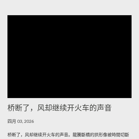
排列，风把它们磨成了月球的背面。它们最特别之处在于横切面
的细密褶皱——像年轮，又像被海浪折叠的纸。站在一块高岩
上，我忽然觉得岁月像一只无名的手，把声音抽走，只留下形状
和冷光；我心里有一种被忽略的幸福，既孤独又清醒。 夜里的冷
湖另有一番面目，星空像个老人的网，细密而沉重。有人告诉
我，最值得的时刻是日出前的半小时，那里不是金色，而是一种
冷的铅灰，光先拍在雅丹的侧面，再慢慢爬上每一个棱角。如果
你想把星空和岩脊一起带走，我会建议在荒道边找一处低矮的石
堆，搭起简陋的躺椅，耐心等候那一刻——车灯远了又近，风会
替你调节节奏。 道路并不复杂，但要留心时间和衣服。若你清晨
出发，从冷湖镇向西沿碎石路走二十多公里，到了一个被人称为
“小拐”的拐弯处下车，面朝东方的坡面上能看见最完整的雅丹轮
桥断了，风却继续开火车的声音
廓；午后太阳把沟壑拉长，视角变窄，不如清晨那样有戏剧性。
我会建议带上厚外套和保温杯，热茶在风里能把手指拯救回来；
四月 03, 2026
如果你打算在沙地上拍照，带一双防沙的靴子更能省去许多抱
怨。 在这里，食物是简短而直接的慰藉：一碗热腾腾的手抓羊肉
桥断了，风却继续开火车的声音。龍騰斷橋的拱形像被時間切斷