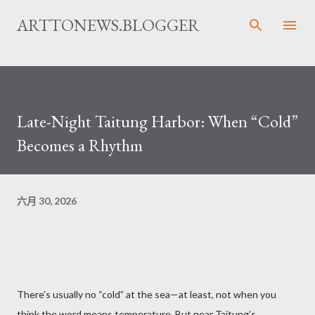
跳至主要内容
ARTTONEWS.BLOGGER
Late-Night Taitung Harbor: When “Cold”
Becomes a Rhythm
六月 30, 2026
There’s usually no “cold” at the sea—at least, not when you
think the word means temperature. But near Taitung’s