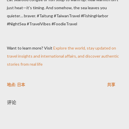
just heat—it’s timing. And somehow, the sea leaves you
quieter… braver. #Taitung #TaiwanTravel #FishingHarbor
#NightSea #TravelVibes #FoodieTravel
Want to learn more? Visit
Explore the world, stay updated on
travel insights and international affairs, and discover authentic
stories from real life
地点:
日本
共享
评论