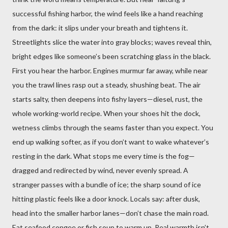
successful fishing harbor, the wind feels like a hand reaching
from the dark: it slips under your breath and tightens it.
Streetlights slice the water into gray blocks; waves reveal thin,
bright edges like someone’s been scratching glass in the black.
First you hear the harbor. Engines murmur far away, while near
you the trawl lines rasp out a steady, shushing beat. The air
starts salty, then deepens into fishy layers—diesel, rust, the
whole working-world recipe. When your shoes hit the dock,
wetness climbs through the seams faster than you expect. You
end up walking softer, as if you don’t want to wake whatever’s
resting in the dark. What stops me every time is the fog—
dragged and redirected by wind, never evenly spread. A
stranger passes with a bundle of ice; the sharp sound of ice
hitting plastic feels like a door knock. Locals say: after dusk,
head into the smaller harbor lanes—don’t chase the main road.
Eat seafood congee or fish soup to warm up. Real warmth isn’t