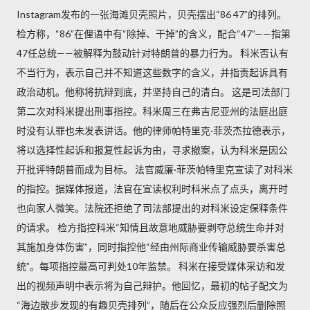
Instagram发布的一张海滩贝壳照片，贝壳摆出“86 47”的排列。
检方称，“86”在俚语中有“除掉、干掉”的含义，配合“47”——指第
47任总统——被解释为鼓动针对特朗普的暴力行为。 科米否认有
不当行为，表示自己并不知道这些数字的含义，并指责起诉具有
政治动机。他称将抗辩到底，并坚持自己的清白。 这是司法部门
第二次对科米提出刑事指控。科米周三在弗吉尼亚州的法庭出庭
时没有认罪也未发表讲话。他的律师帕特里克·菲茨杰拉德表示，
将以选择性起诉和报复性起诉为由，寻求撤案，认为科米是因公
开批评特朗普而成为目标。 法官威廉·菲茨帕特里克宣读了对科米
的指控。据媒体报道，法官在宣读权利时科米点了点头，离开时
也向家人微笑。法院还拒绝了司法部提出的对科米设定保释条件
的请求。 检方指控科米“知情且故意地威胁要剥夺总统生命并对
其施加身体伤害”，同时指控他“经由州际商业传输威胁要杀害总
统”。每项指控最高可判处10年监禁。 科米在接受媒体采访和发
出的视频声明中表示将为自己辩护。他回忆，最初的帖子配文为
“海边散步发现的有趣贝壳排列”，随后在公众反应强烈后删除照