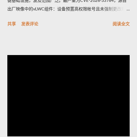
键基础设施，波及范围广泛。最严重为CVE-2026-33784，源自
出厂映像中的vLWC组件：设备预置高权限帐号且未强制更改默
认密码，攻击者可远端登录并取得完整控制，CVSSv3.1评分高达
共享
发表评论
阅读全文
9.8。另一重要漏洞CVE-2026-33771则是密码管理功能异常，管
理员设定的密码复杂度未被保存套用，可能导致弱口令被允许，
显著增加暴力破解与未授权存取风险。其他修补项多属中等风
险，涵盖信息外泄、权限提升、命令注入与防火墙绕过等问题。
Juniper已发布修补版本并提供相关下载与说明。建议企业立即排
查网络中的受影响型号并尽快应用补丁，优先更改出厂凭证、核
实并强制实施密码复杂度策略，同时加强日志与访问监控；在无
法立即升级的情况下，应限制管理面访问、启用双因素认证并在
隔离网络内管理设备。执行更新前务必备份配置并安排维护窗
口；如需协助，应联系厂商支持获取受影响清单与官方修补指
引。将厂商通告纳入运维流程并遵循最佳安全实践，是减少被攻
陷风险的当务之急。 想了解更多，欢迎访问 探索世界，掌握旅游
资讯与国际动态，分享最真实的生活故事