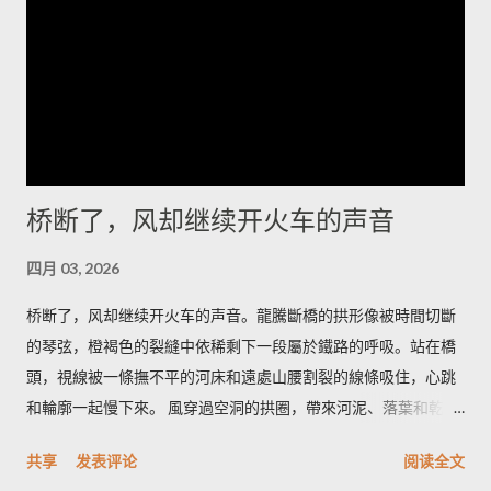
我，最值得的时刻是日出前的半小时，那里不是金色，而是一种
冷的铅灰，光先拍在雅丹的侧面，再慢慢爬上每一个棱角。如果
你想把星空和岩脊一起带走，我会建议在荒道边找一处低矮的石
堆，搭起简陋的躺椅，耐心等候那一刻——车灯远了又近，风会
替你调节节奏。 道路并不复杂，但要留心时间和衣服。若你清晨
出发，从冷湖镇向西沿碎石路走二十多公里，到了一个被人称为
“小拐”的拐弯处下车，面朝东方的坡面上能看见最完整的雅丹轮
桥断了，风却继续开火车的声音
廓；午后太阳把沟壑拉长，视角变窄，不如清晨那样有戏剧性。
我会建议带上厚外套和保温杯，热茶在风里能把手指拯救回来；
四月 03, 2026
如果你打算在沙地上拍照，带一双防沙的靴子更能省去许多抱
怨。 在这里，食物是简短而直接的慰藉：一碗热腾腾的手抓羊肉
桥断了，风却继续开火车的声音。龍騰斷橋的拱形像被時間切斷
汤，汤里有骨髓的甘和少许青稞酒的余温。老人们会在炉火边把
的琴弦，橙褐色的裂縫中依稀剩下一段屬於鐵路的呼吸。站在橋
酒碗递来，说这是路人的暖，大漠和高原的交界处人情也像汤一
頭，視線被一條撫不平的河床和遠處山腰割裂的線條吸住，心跳
样浓。喝下去，冷会被挤到胃的角落，你会记住那一口鲜而不腻
和輪廓一起慢下來。 風穿過空洞的拱圈，帶來河泥、落葉和乾草
的温度，以及背后关于迁徙和油田队伍的零碎故事。 我离开时太
的味道；有時混著汽油與木屑的淡淡氣息，那是人行道上機車的
共享
发表评论
阅读全文
阳已把岩脊染成旧铜的色泽，风又把夜的寂静折回去。当车轮把
痕跡。腳下是碎石與鐵軌的粗糙，手指能摸到冷卻的鋼鐵邊緣，