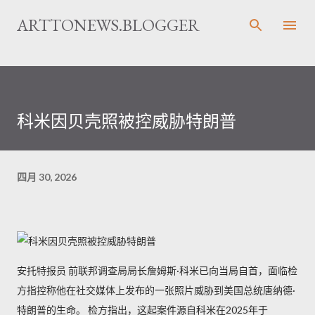
跳至主要内容
ARTTONEWS.BLOGGER
科米因贝壳照被控威胁特朗普
四月 30, 2026
安托特报员 前联邦调查局局长詹姆斯·科米已向当局自首，面临检
方指控称他在社交媒体上发布的一张照片威胁到美国总统唐纳德·
特朗普的生命。 检方指出，这起案件源自科米在2025年于