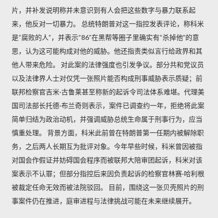
片，并补发说明称并未意识到有人会把这些数字与暴力联系起
来，他反对一切暴力。 总统特朗普对这一指控发表评论，称科米
是“腐败的人”，并表示“86”在黑帮等圈子里确实有“杀掉他”的意
思，认为这可能构成对他的威胁。他还指责类似言行给政界和其
他人带来危险。 对此案的法律强度也引发争议。部分共和党议员
以及法律界人士对仅凭一张照片能否构成刑事威胁表示质疑；前
联邦检察官吉米·古鲁莱甚至称新的起诉令司法体系难堪。代理美
国司法部长托德·布兰奇则表示，案件已调查约一年，拒绝将此案
简单归结为政治动机，并强调威胁总统生命属于刑事行为，应当
慎重处理。 背景方面，科米此前曾在特朗普第一任期内被解除职
务，之后两人长期互为批评对象。今年早些时候，科米曾因被指
对国会作假证并妨碍国会程序而被联邦大陪审团起诉，科米对该
案表示不认罪；但部分指控后来因负责起诉的检察官林赛·哈利根
被裁定任命无效而被法院驳回。 目前，围绕这一张贝壳照片的刑
事案件仍在推进，庭审进程与法律挑战可能在未来继续展开。