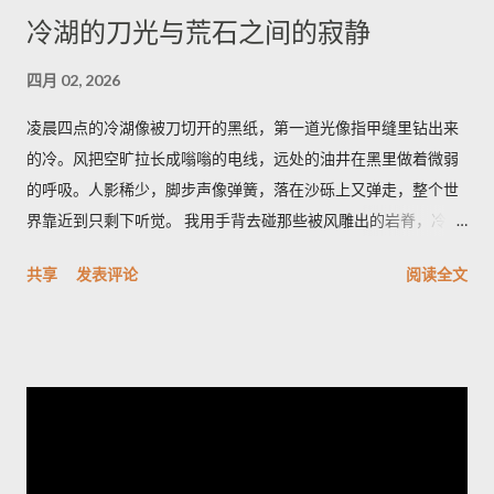
冷湖的刀光与荒石之间的寂静
四月 02, 2026
凌晨四点的冷湖像被刀切开的黑纸，第一道光像指甲缝里钻出来
的冷。风把空旷拉长成嗡嗡的电线，远处的油井在黑里做着微弱
的呼吸。人影稀少，脚步声像弹簧，落在沙砾上又弹走，整个世
界靠近到只剩下听觉。 我用手背去碰那些被风雕出的岩脊，冷得
像遗忘的金属。空气里有股石油和盐的混合味，带一点潮湿的河
共享
发表评论
阅读全文
床臭，深呼吸会觉着胸口被磨了一下。天色从墨到灰，光像一只
耐心的眼睛，从地平线一点点剥开沟壑的轮廓。 雅丹群像刀片般
排列，风把它们磨成了月球的背面。它们最特别之处在于横切面
的细密褶皱——像年轮，又像被海浪折叠的纸。站在一块高岩
上，我忽然觉得岁月像一只无名的手，把声音抽走，只留下形状
和冷光；我心里有一种被忽略的幸福，既孤独又清醒。 夜里的冷
湖另有一番面目，星空像个老人的网，细密而沉重。有人告诉