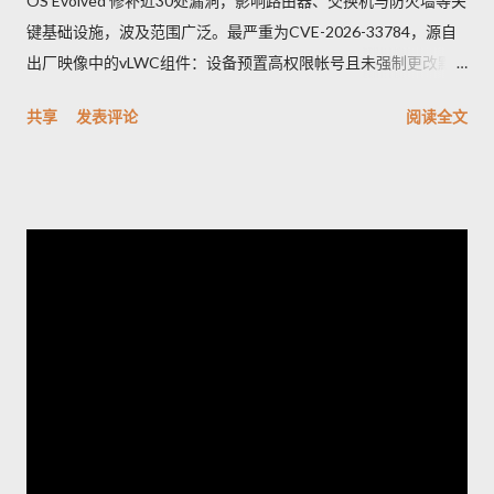
OS Evolved 修补近30处漏洞，影响路由器、交换机与防火墙等关
键基础设施，波及范围广泛。最严重为CVE-2026-33784，源自
出厂映像中的vLWC组件：设备预置高权限帐号且未强制更改默
认密码，攻击者可远端登录并取得完整控制，CVSSv3.1评分高达
共享
发表评论
阅读全文
9.8。另一重要漏洞CVE-2026-33771则是密码管理功能异常，管
理员设定的密码复杂度未被保存套用，可能导致弱口令被允许，
显著增加暴力破解与未授权存取风险。其他修补项多属中等风
险，涵盖信息外泄、权限提升、命令注入与防火墙绕过等问题。
Juniper已发布修补版本并提供相关下载与说明。建议企业立即排
查网络中的受影响型号并尽快应用补丁，优先更改出厂凭证、核
实并强制实施密码复杂度策略，同时加强日志与访问监控；在无
法立即升级的情况下，应限制管理面访问、启用双因素认证并在
隔离网络内管理设备。执行更新前务必备份配置并安排维护窗
口；如需协助，应联系厂商支持获取受影响清单与官方修补指
引。将厂商通告纳入运维流程并遵循最佳安全实践，是减少被攻
陷风险的当务之急。 想了解更多，欢迎访问 探索世界，掌握旅游