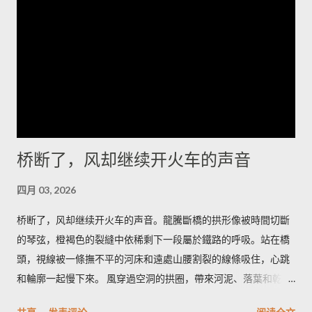
湖另有一番面目，星空像个老人的网，细密而沉重。有人告诉
我，最值得的时刻是日出前的半小时，那里不是金色，而是一种
冷的铅灰，光先拍在雅丹的侧面，再慢慢爬上每一个棱角。如果
你想把星空和岩脊一起带走，我会建议在荒道边找一处低矮的石
堆，搭起简陋的躺椅，耐心等候那一刻——车灯远了又近，风会
替你调节节奏。 道路并不复杂，但要留心时间和衣服。若你清晨
出发，从冷湖镇向西沿碎石路走二十多公里，到了一个被人称为
“小拐”的拐弯处下车，面朝东方的坡面上能看见最完整的雅丹轮
桥断了，风却继续开火车的声音
廓；午后太阳把沟壑拉长，视角变窄，不如清晨那样有戏剧性。
我会建议带上厚外套和保温杯，热茶在风里能把手指拯救回来；
四月 03, 2026
如果你打算在沙地上拍照，带一双防沙的靴子更能省去许多抱
怨。 在这里，食物是简短而直接的慰藉：一碗热腾腾的手抓羊肉
桥断了，风却继续开火车的声音。龍騰斷橋的拱形像被時間切斷
汤，汤里有骨髓的甘和少许青稞酒的余温。老人们会在炉火边把
的琴弦，橙褐色的裂縫中依稀剩下一段屬於鐵路的呼吸。站在橋
酒碗递来，说这是路人的暖，大漠和高原的交界处人情也像汤一
頭，視線被一條撫不平的河床和遠處山腰割裂的線條吸住，心跳
样浓。喝下去，冷会被挤到胃的角落，你会记住那一口鲜而不腻
和輪廓一起慢下來。 風穿過空洞的拱圈，帶來河泥、落葉和乾草
的温度，以及背后关于迁徙和油田队伍的零碎故事。 我离开时太
的味道；有時混著汽油與木屑的淡淡氣息，那是人行道上機車的