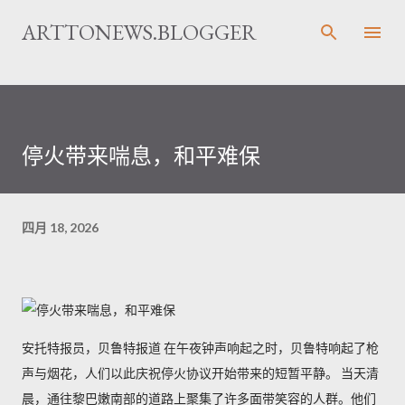
跳至主要内容
ARTTONEWS.BLOGGER
停火带来喘息，和平难保
四月 18, 2026
安托特报员，贝鲁特报道 在午夜钟声响起之时，贝鲁特响起了枪
声与烟花，人们以此庆祝停火协议开始带来的短暂平静。 当天清
晨，通往黎巴嫩南部的道路上聚集了许多面带笑容的人群。他们