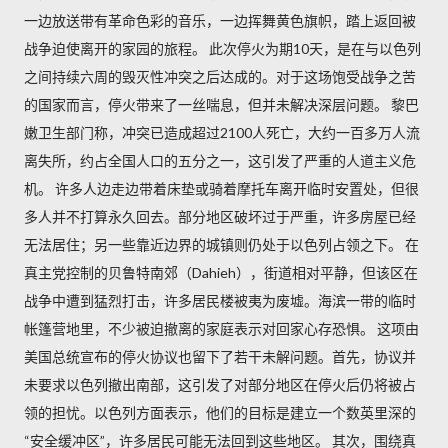
一边放送带有革命色彩的音乐，一边挥舞黄色旗帜，踏上返回被
战争迫使离开的家园的旅程。 此次停火为期10天，是在与以色列
之间持续六周的毁灭性冲突之后达成的。对于这场饱受战争之苦
的国家而言，停火带来了一丝喘息，但并未解决深层问题。 黎巴
嫩卫生部门称，冲突已造成超过2100人死亡，大约一百多万人流
离失所，约占全国人口的五分之一，这引发了严重的人道主义危
机。 许多人边走边带着床垫或骑着摩托车离开临时安置处，但很
多人并不打算永久回去。部分地区破坏过于严重，许多房屋已经
无法居住；另一些靠近边界的城镇则仍处于以色列占领之下。 在
真主党控制的贝鲁特南郊（Dahieh），街道相对平静，但该区在
战争中遭到猛烈打击，许多居民楼被夷为废墟。海滨一带的临时
帐篷营地里，不少被迫撤离的家庭表示对回家心存恐惧。 这项由
美国总统宣布的停火协议也留下了若干未解问题。首先，协议并
未要求以色列撤出南部，这引发了对部分地区在停火后仍将被占
领的担忧。以色列方面表示，他们的目标是建立一个数英里深的
“安全缓冲区”，许多居民可能无法回到这些地区。 其次，围绕真