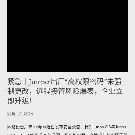
紧急｜Juniper出厂“高权限密码”未强
制更改，远程接管风险爆表，企业立
即升级！
四月 13, 2026
网络设备厂商Juniper近日发布安全公告，针对Junos OS与Junos