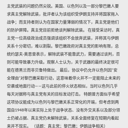
主党武装的问题仍然尖锐。美国、以色列以及一部分黎巴嫩人要
求真主党解除武装，批评者认为该组织受伊朗支持并将国家拖入
战争；而支持者则认为在国家力量薄弱的情况下，真主党是他们
的防护屏障。真主党目前拒绝谈判解除武装。 在接受采访时，真
主党一位高级政治成员强调该组织不会放弃武装，并称其与伊朗
关系十分密切，难以割裂。黎巴嫩政府对真主党的影响有限，总
统约瑟夫·奥恩曾表示，解除武装不能靠武力，需要通过谈判，否
则可能导致暴力升级。观察人士认为，关于武器的最终决定很可
能在德黑兰而非贝鲁特做出。 最后，协议中仍允许以色列因“安
全理由”对黎巴嫩采取行动，这意味着停火并不一定能阻止未来的
空袭或地面行动——这与此前的停火状态相似，当时以色列几乎
每天对据称与真主党有关的目标发动打击。 特朗普方面似乎希望
这项协议能成为以色列与黎巴嫩关系正常化的开端，但考虑到两
国自1948年以来实际上处于战争状态、没有外交关系以及部分领
土仍被占据、真主党仍未解除武装，关系全面修复在短期内看起
来并不现实。 （话题：真主党；黎巴嫩；伊朗战争相关）