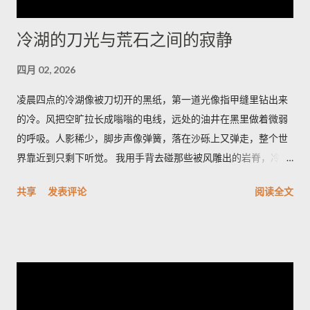
资讯与国际动态，分享最真实的生活故事
冷湖的刀光与荒石之间的寂静
四月 02, 2026
凌晨四点的冷湖像被刀切开的黑纸，第一道光像指甲缝里钻出来
的冷。风把空旷拉长成嗡嗡的电线，远处的油井在黑里做着微弱
的呼吸。人影稀少，脚步声像弹簧，落在沙砾上又弹走，整个世
界靠近到只剩下听觉。 我用手背去碰那些被风雕出的岩脊，冷得
像遗忘的金属。空气里有股石油和盐的混合味，带一点潮湿的河
共享
发表评论
阅读全文
床臭，深呼吸会觉着胸口被磨了一下。天色从墨到灰，光像一只
耐心的眼睛，从地平线一点点剥开沟壑的轮廓。 雅丹群像刀片般
排列，风把它们磨成了月球的背面。它们最特别之处在于横切面
的细密褶皱——像年轮，又像被海浪折叠的纸。站在一块高岩
上，我忽然觉得岁月像一只无名的手，把声音抽走，只留下形状
和冷光；我心里有一种被忽略的幸福，既孤独又清醒。 夜里的冷