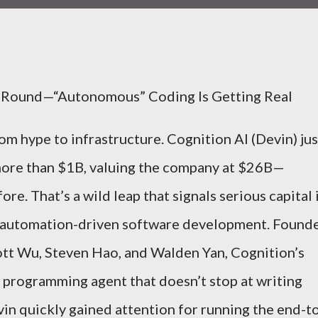
om hype to infrastructure. Cognition AI (Devin) jus
more than $1B, valuing the company at $26B—
e. That’s a wild leap that signals serious capital 
, automation-driven software development. Found
ott Wu, Steven Hao, and Walden Yan, Cognition’s
I programming agent that doesn’t stop at writing
vin quickly gained attention for running the end-t