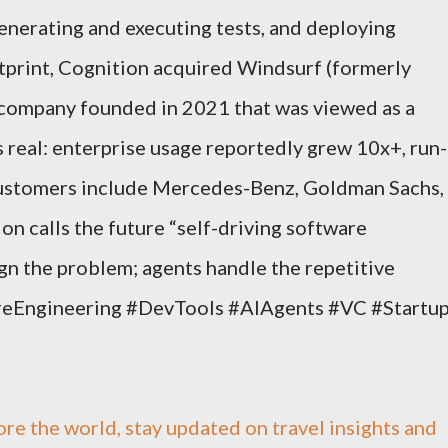
enerating and executing tests, and deploying
otprint, Cognition acquired Windsurf (formerly
 company founded in 2021 that was viewed as a
s real: enterprise usage reportedly grew 10x+, run-
customers include Mercedes-Benz, Goldman Sachs,
ion calls the future “self-driving software
 the problem; agents handle the repetitive
reEngineering #DevTools #AIAgents #VC #Startu
ore the world, stay updated on travel insights and