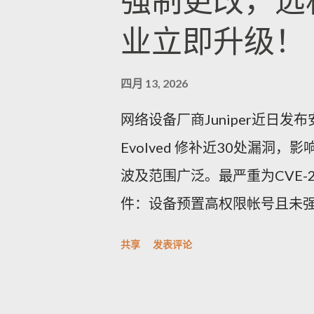
强制更改，远
业立即升级！
四月 13, 2026
网络设备厂商Juniper近日发布安全
Evolved 修补近30处漏
波及范围广泛。最严重为CVE-2
件：设备预置高权限帐号且未
完整控制，CVSSv3.1评分高达9
共享
发表评论
码管理功能异常，管理员设定
被允许，显著增加暴力破解与