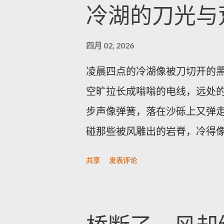
涵盖信息外泄、权限提升、命令注
冷湖的刀光与
修补版本并提供相关下载与说
尽快应用补丁，优先更改出厂
四月 02, 2026
加强日志与访问监控；在无法
凌晨四点的冷湖像被刀切开的
双因素认证并在隔离网络内管
空旷拉长成嗡嗡的电线，远处
窗口；如需协助，应联系厂商
步声像弹簧，落在沙砾上又弹走
通告纳入运维流程并遵循最佳安
碰那些被风雕出的岩脊，冷得
了解更多，欢迎访问 探索世界
味，带一点潮湿的河床臭，深
活故事
共享
发表评论
光像一只耐心的眼睛，从地平线
列，风把它们磨成了月球的背
——像年轮，又像被海浪折叠