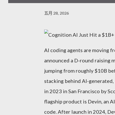
五月 28, 2026
AI coding agents are moving fr
announced a D-round raising 
jumping from roughly $10B befor
stacking behind AI-generated
in 2023 in San Francisco by Sc
flagship product is Devin, an A
code. After launch in 2024, De