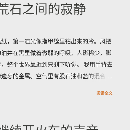
入与防火墙绕过等问题。Juniper已发布
荒石之间的寂静
明。建议企业立即排查网络中的受影响型号并
凭证、核实并强制实施密码复杂度策略，同时
立即升级的情况下，应限制管理面访问、启用
黑纸，第一道光像指甲缝里钻出来的冷。风把
理设备。执行更新前务必备份配置并安排维护
的油井在黑里做着微弱的呼吸。人影稀少，脚
支持获取受影响清单与官方修补指引。将厂商
，整个世界靠近到只剩下听觉。 我用手背去
全实践，是减少被攻陷风险的当务之急。 想
像遗忘的金属。空气里有股石油和盐的混合
，掌握旅游资讯与国际动态，分享最真实的生
呼吸会觉着胸口被磨了一下。天色从墨到灰，
阅读全文
一点点剥开沟壑的轮廓。 雅丹群像刀片般排
面。它们最特别之处在于横切面的细密褶皱
的纸。站在一块高岩上，我忽然觉得岁月像一