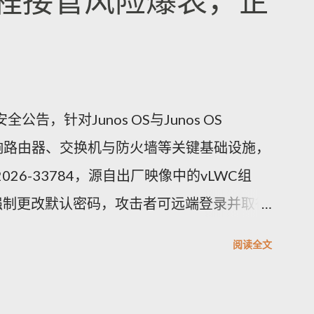
程接管风险爆表，企
公告，针对Junos OS与Junos OS
洞，影响路由器、交换机与防火墙等关键基础设施，
026-33784，源自出厂映像中的vLWC组
强制更改默认密码，攻击者可远端登录并取得
.8。另一重要漏洞CVE-2026-33771则是密
阅读全文
的密码复杂度未被保存套用，可能导致弱口令
未授权存取风险。其他修补项多属中等风险，