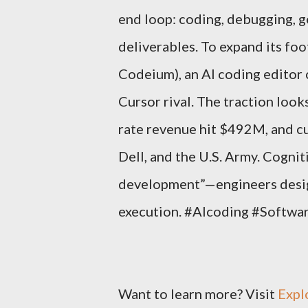
end loop: coding, debugging, g
deliverables. To expand its fo
Codeium), an AI coding editor
Cursor rival. The traction look
rate revenue hit $492M, and 
Dell, and the U.S. Army. Cognit
development”—engineers design
execution. #AIcoding #Softwa
Want to learn more? Visit
Expl