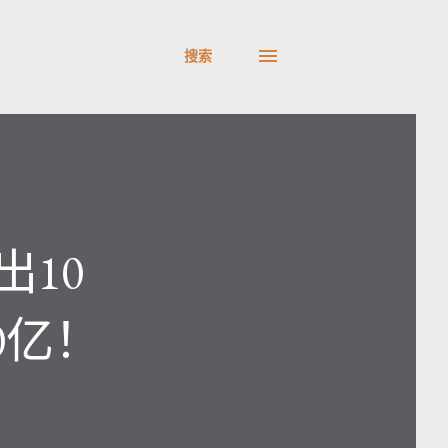
搜索
出10
0亿！