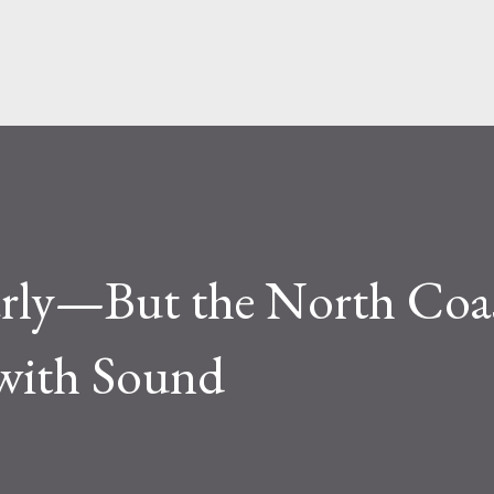
跳至主要内容
rly—But the North Coa
with Sound