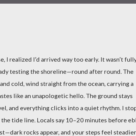
, I realized I’d arrived way too early. It wasn’t full
eady testing the shoreline—round after round. The
and cold, wind straight from the ocean, carrying a
astes like an unapologetic hello. The ground stays
l, and everything clicks into a quiet rhythm. I sto
g the tide line. Locals say 10–20 minutes before e
rst—dark rocks appear, and your steps feel steadier