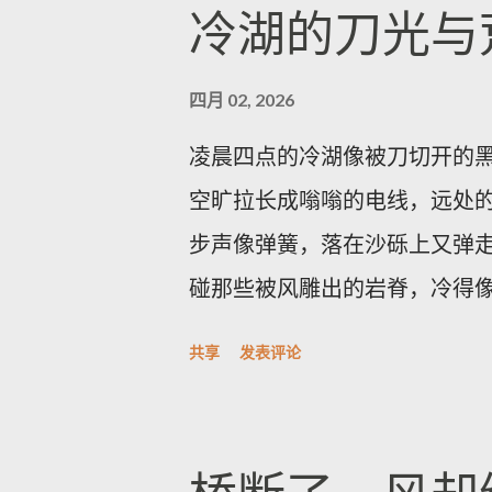
涵盖信息外泄、权限提升、命令注
冷湖的刀光与
修补版本并提供相关下载与说
尽快应用补丁，优先更改出厂
四月 02, 2026
加强日志与访问监控；在无法
凌晨四点的冷湖像被刀切开的
双因素认证并在隔离网络内管
空旷拉长成嗡嗡的电线，远处
窗口；如需协助，应联系厂商
步声像弹簧，落在沙砾上又弹走
通告纳入运维流程并遵循最佳安
碰那些被风雕出的岩脊，冷得
了解更多，欢迎访问 探索世界
味，带一点潮湿的河床臭，深
活故事
共享
发表评论
光像一只耐心的眼睛，从地平线
列，风把它们磨成了月球的背
——像年轮，又像被海浪折叠