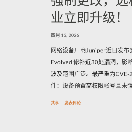
强制更改，远
业立即升级！
四月 13, 2026
网络设备厂商Juniper近日发布安全
Evolved 修补近30处漏
波及范围广泛。最严重为CVE-2
件：设备预置高权限帐号且未
完整控制，CVSSv3.1评分高达9
共享
发表评论
码管理功能异常，管理员设定
被允许，显著增加暴力破解与