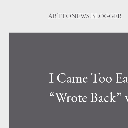
ARTTONEWS.BLOGGER
I Came Too Ea
“Wrote Back” 