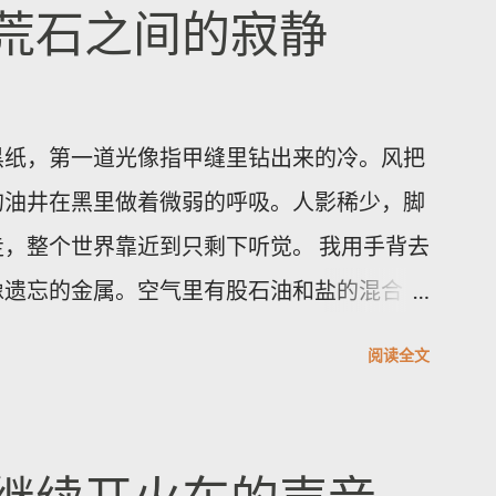
入与防火墙绕过等问题。Juniper已发布
荒石之间的寂静
明。建议企业立即排查网络中的受影响型号并
凭证、核实并强制实施密码复杂度策略，同时
立即升级的情况下，应限制管理面访问、启用
黑纸，第一道光像指甲缝里钻出来的冷。风把
理设备。执行更新前务必备份配置并安排维护
的油井在黑里做着微弱的呼吸。人影稀少，脚
支持获取受影响清单与官方修补指引。将厂商
，整个世界靠近到只剩下听觉。 我用手背去
全实践，是减少被攻陷风险的当务之急。 想
像遗忘的金属。空气里有股石油和盐的混合
，掌握旅游资讯与国际动态，分享最真实的生
呼吸会觉着胸口被磨了一下。天色从墨到灰，
阅读全文
一点点剥开沟壑的轮廓。 雅丹群像刀片般排
面。它们最特别之处在于横切面的细密褶皱
的纸。站在一块高岩上，我忽然觉得岁月像一