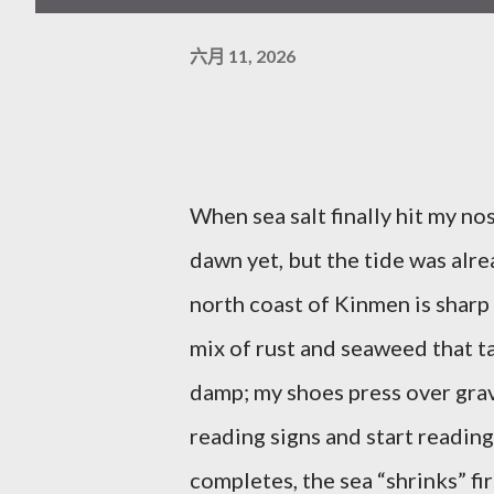
六月 11, 2026
When sea salt finally hit my nose
dawn yet, but the tide was alr
north coast of Kinmen is sharp 
mix of rust and seaweed that t
damp; my shoes press over grave
reading signs and start readin
completes, the sea “shrinks” fi