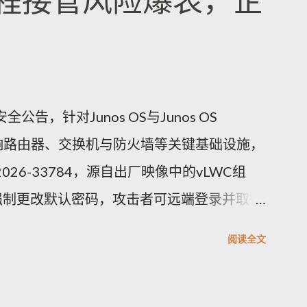
程接管风险爆表，企
公告，针对Junos OS与Junos OS
洞，影响路由器、交换机与防火墙等关键基础设施，
026-33784，源自出厂映像中的vLWC组
强制更改默认密码，攻击者可远端登录并取得
.8。另一重要漏洞CVE-2026-33771则是密
阅读全文
的密码复杂度未被保存套用，可能导致弱口令
未授权存取风险。其他修补项多属中等风险，